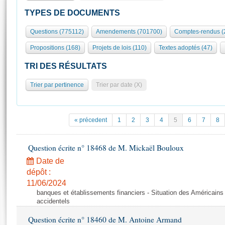
S'id
Présidence
Séance publique
Rôle et pouvoirs de l'Assemblée
Visiter l'Assemblée
TYPES DE DOCUMENTS
Fiches « Connaissance de l’Assemblée »
577 députés
Commissions et autres organes
Visite virtuelle du palais Bourbon
Questions (775112)
Amendements (701700)
Comptes-rendus (
Organisation de l'Assemblée
Groupes politiques
Europe et International
Assister à une séance
Mot
Propositions (168)
Projets de lois (110)
Textes adoptés (47)
Présidence
Conférence des Présidents
Bureau
Collège des Ques
Élections législatives
Contrôle et évaluation
Accès des chercheurs à l’Assemblée
TRI DES RÉSULTATS
Congrès
Les évènements
S'inscrire
Trier par pertinence
Trier par date (X)
Pétitions
Statistiques et chiffres clés
Transparence et déontologie
Vous n'ave
Patrimoine
E
Documents de référence
« précedent
1
2
3
4
5
6
7
8
La Bibliothèque
( Constitution | Règlement de l'Assemblée ... )
Documents parlementaires
Les archives
Question écrite n° 18468 de M. Mickaël Bouloux
Projets de loi
Contacts et plan d'accès
Date de
Propositions de loi
Histoire
Photos libres de droit
dépôt :
Amendements
Juniors
11/06/2024
Textes adoptés
banques et établissements financiers - Situation des Américains
Anciennes législatures
accidentels
Liens vers les sites publics
Rapports d'information
Question écrite n° 18460 de M. Antoine Armand