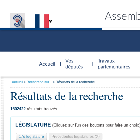
Assemb
Accèder à
la page
Vos
Travaux
Accueil
d'accueil
députés
parlementaires
Vous
Accueil
Recherche sur...
Résultats de la recherche
êtes
Résultats de la recherche
Général
ici
CONNEX
TRAVA
CONNA
DÉC
:
1502422
résultats trouvés
LÉGISLATURE
(Cliquez sur l'un des boutons pour faire un choix
17e législature
Précédentes législatures (X)