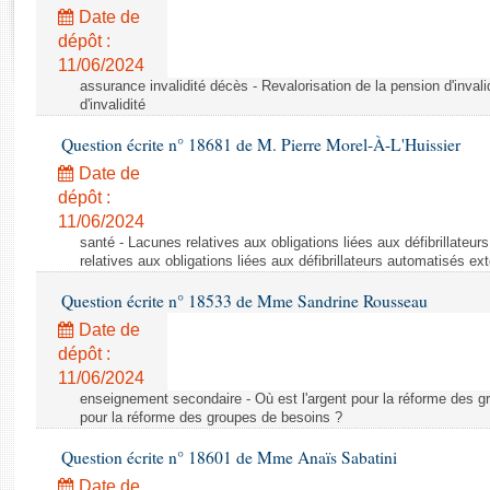
Rapports d'enquête
Date de
Rapports législatifs
dépôt :
Rapports sur l'application des lois
11/06/2024
Baromètre de l’application des lois
assurance invalidité décès - Revalorisation de la pension d'invali
d'invalidité
Question écrite n° 18681 de M. Pierre Morel-À-L'Huissier
Dossiers législatifs
Date de
Budget et sécurité sociale
dépôt :
Questions écrites et orales
11/06/2024
Comptes rendus des débats
santé - Lacunes relatives aux obligations liées aux défibrillateu
relatives aux obligations liées aux défibrillateurs automatisés ex
Question écrite n° 18533 de Mme Sandrine Rousseau
Date de
dépôt :
11/06/2024
enseignement secondaire - Où est l'argent pour la réforme des gr
pour la réforme des groupes de besoins ?
Question écrite n° 18601 de Mme Anaïs Sabatini
Date de