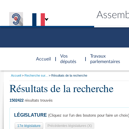
Assemb
Accèder à
la page
Vos
Travaux
Accueil
d'accueil
députés
parlementaires
Vous
Accueil
Recherche sur...
Résultats de la recherche
êtes
Résultats de la recherche
Général
ici
CONNEX
TRAVA
CONNA
DÉC
:
1502422
résultats trouvés
LÉGISLATURE
(Cliquez sur l'un des boutons pour faire un choix
17e législature
Précédentes législatures (X)