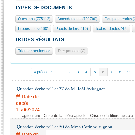
S'id
Présidence
Séance publique
Rôle et pouvoirs de l'Assemblée
Visiter l'Assemblée
TYPES DE DOCUMENTS
Fiches « Connaissance de l’Assemblée »
577 députés
Commissions et autres organes
Visite virtuelle du palais Bourbon
Questions (775112)
Amendements (701700)
Comptes-rendus (
Organisation de l'Assemblée
Groupes politiques
Europe et International
Assister à une séance
Mot
Propositions (168)
Projets de lois (110)
Textes adoptés (47)
Présidence
Conférence des Présidents
Bureau
Collège des Ques
Élections législatives
Contrôle et évaluation
Accès des chercheurs à l’Assemblée
TRI DES RÉSULTATS
Congrès
Les évènements
S'inscrire
Trier par pertinence
Trier par date (X)
Pétitions
Statistiques et chiffres clés
Transparence et déontologie
Vous n'ave
Patrimoine
E
Documents de référence
« précedent
1
2
3
4
5
6
7
8
9
La Bibliothèque
( Constitution | Règlement de l'Assemblée ... )
Documents parlementaires
Les archives
Question écrite n° 18437 de M. Joël Aviragnet
Projets de loi
Contacts et plan d'accès
Date de
Propositions de loi
Histoire
Photos libres de droit
dépôt :
Amendements
Juniors
11/06/2024
Textes adoptés
agriculture - Crise de la filière apicole - Crise de la filière apicole
Anciennes législatures
Question écrite n° 18450 de Mme Corinne Vignon
Liens vers les sites publics
Rapports d'information
Date de