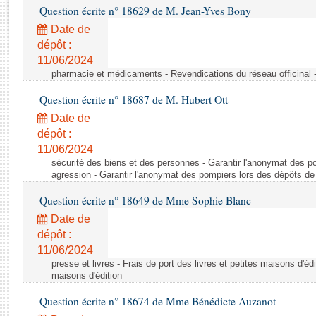
Rapports d'enquête
Question écrite n° 18629 de M. Jean-Yves Bony
Rapports législatifs
Date de
Rapports sur l'application des lois
dépôt :
Baromètre de l’application des lois
11/06/2024
pharmacie et médicaments - Revendications du réseau officinal -
Dossiers législatifs
Question écrite n° 18687 de M. Hubert Ott
Budget et sécurité sociale
Date de
Questions écrites et orales
dépôt :
11/06/2024
Comptes rendus des débats
sécurité des biens et des personnes - Garantir l'anonymat des p
agression - Garantir l'anonymat des pompiers lors des dépôts de
Question écrite n° 18649 de Mme Sophie Blanc
Date de
dépôt :
11/06/2024
presse et livres - Frais de port des livres et petites maisons d'édi
maisons d'édition
Question écrite n° 18674 de Mme Bénédicte Auzanot