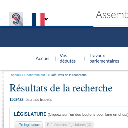
Assemb
Accèder à
la page
Vos
Travaux
Accueil
d'accueil
députés
parlementaires
Vous
Accueil
Recherche sur...
Résultats de la recherche
êtes
Résultats de la recherche
Général
ici
CONNEX
TRAVA
CONNA
DÉC
:
1502422
résultats trouvés
LÉGISLATURE
(Cliquez sur l'un des boutons pour faire un choix
17e législature
Précédentes législatures (X)