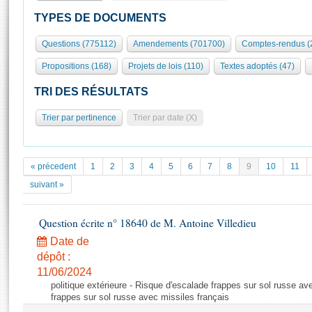
S'id
Présidence
Séance publique
Rôle et pouvoirs de l'Assemblée
Visiter l'Assemblée
TYPES DE DOCUMENTS
Fiches « Connaissance de l’Assemblée »
577 députés
Commissions et autres organes
Visite virtuelle du palais Bourbon
Questions (775112)
Amendements (701700)
Comptes-rendus (
Organisation de l'Assemblée
Groupes politiques
Europe et International
Assister à une séance
Mot
Propositions (168)
Projets de lois (110)
Textes adoptés (47)
Présidence
Conférence des Présidents
Bureau
Collège des Ques
Élections législatives
Contrôle et évaluation
Accès des chercheurs à l’Assemblée
TRI DES RÉSULTATS
Congrès
Les évènements
S'inscrire
Trier par pertinence
Trier par date (X)
Pétitions
Statistiques et chiffres clés
Transparence et déontologie
Vous n'ave
Patrimoine
E
Documents de référence
« précedent
1
2
3
4
5
6
7
8
9
10
11
La Bibliothèque
( Constitution | Règlement de l'Assemblée ... )
Documents parlementaires
suivant »
Les archives
Projets de loi
Contacts et plan d'accès
Question écrite n° 18640 de M. Antoine Villedieu
Propositions de loi
Histoire
Photos libres de droit
Amendements
Date de
Juniors
dépôt :
Textes adoptés
Anciennes législatures
11/06/2024
politique extérieure - Risque d'escalade frappes sur sol russe av
Liens vers les sites publics
Rapports d'information
frappes sur sol russe avec missiles français