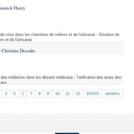
Yannick Haury
de crise dans les chambres de métiers et de l'artisanat - Situation de
s et de l'artisanat
 Christine Decodts
s des médecins dans les déserts médicaux - Tarification des actes des
caux
4
5
6
7
8
9
10
11
12
150243
suivant »