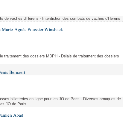
ts de vaches d'Herens - Interdiction des combats de vaches d'Herens
e Marie-Agnès Poussier-Winsback
e traitement des dossiers MDPH - Délais de traitement des dossiers
enis Bernaert
sses billetteries en ligne pour les JO de Paris - Diverses arnaques de
 les JO de Paris
 Damien Abad