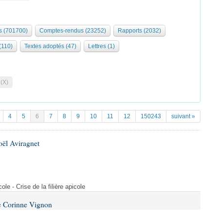
 (701700)
Comptes-rendus (23252)
Rapports (2032)
 (110)
Textes adoptés (47)
Lettres (1)
 (X)
4
5
6
7
8
9
10
11
12
150243
suivant »
oël Aviragnet
cole - Crise de la filière apicole
e Corinne Vignon