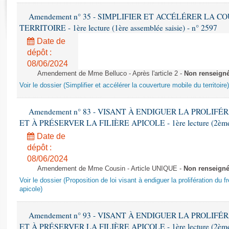
Rapports d'enquête
Amendement n° 35 - SIMPLIFIER ET ACCÉLÉRER LA 
Rapports législatifs
TERRITOIRE - 1ère lecture (1ère assemblée saisie) - n° 2597
Rapports sur l'application des lois
Baromètre de l’application des lois
Date de
dépôt :
08/06/2024
Dossiers législatifs
Amendement de Mme Belluco - Après l'article 2 -
Non renseign
Budget et sécurité sociale
Voir le dossier (Simplifier et accélérer la couverture mobile du territoire)
Questions écrites et orales
Comptes rendus des débats
Amendement n° 83 - VISANT À ENDIGUER LA PROLIF
ET À PRÉSERVER LA FILIÈRE APICOLE - 1ère lecture (2ème as
Date de
dépôt :
08/06/2024
Amendement de Mme Cousin - Article UNIQUE -
Non renseign
Voir le dossier (Proposition de loi visant à endiguer la prolifération du fr
apicole)
Amendement n° 93 - VISANT À ENDIGUER LA PROLIF
ET À PRÉSERVER LA FILIÈRE APICOLE - 1ère lecture (2ème as