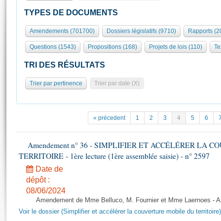
S'id
Présidence
Séance publique
Rôle et pouvoirs de l'Assemblée
Visiter l'Assemblée
TYPES DE DOCUMENTS
Fiches « Connaissance de l’Assemblée »
577 députés
Commissions et autres organes
Visite virtuelle du palais Bourbon
Amendements (701700)
Dossiers législatifs (9710)
Rapports (2
Organisation de l'Assemblée
Groupes politiques
Europe et International
Assister à une séance
Mot
Questions (1543)
Propositions (168)
Projets de lois (110)
Te
Présidence
Conférence des Présidents
Bureau
Collège des Ques
Élections législatives
Contrôle et évaluation
Accès des chercheurs à l’Assemblée
TRI DES RÉSULTATS
Congrès
Les évènements
S'inscrire
Trier par pertinence
Trier par date (X)
Pétitions
Statistiques et chiffres clés
Transparence et déontologie
Vous n'ave
Patrimoine
E
Documents de référence
« précedent
1
2
3
4
5
6
La Bibliothèque
( Constitution | Règlement de l'Assemblée ... )
Documents parlementaires
Les archives
Amendement n° 36 - SIMPLIFIER ET ACCÉLÉRER LA 
Projets de loi
Contacts et plan d'accès
TERRITOIRE - 1ère lecture (1ère assemblée saisie) - n° 2597
Propositions de loi
Histoire
Photos libres de droit
Date de
Amendements
Juniors
dépôt :
Textes adoptés
08/06/2024
Anciennes législatures
Amendement de Mme Belluco, M. Fournier et Mme Laernoes - Aprè
Liens vers les sites publics
Rapports d'information
Voir le dossier (Simplifier et accélérer la couverture mobile du territoire)