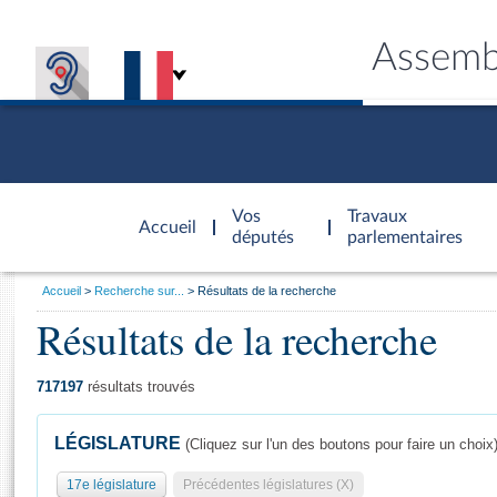
Assemb
Accèder à
la page
Vos
Travaux
Accueil
d'accueil
députés
parlementaires
Vous
Accueil
Recherche sur...
Résultats de la recherche
êtes
Résultats de la recherche
Général
ici
CONNEX
TRAVA
CONNA
DÉC
:
717197
résultats trouvés
LÉGISLATURE
(Cliquez sur l'un des boutons pour faire un choix
17e législature
Précédentes législatures (X)