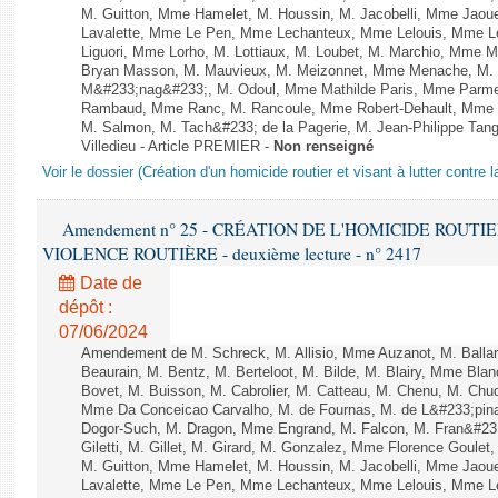
M. Guitton, Mme Hamelet, M. Houssin, M. Jacobelli, Mme Jaou
Lavalette, Mme Le Pen, Mme Lechanteux, Mme Lelouis, Mme Le
Liguori, Mme Lorho, M. Lottiaux, M. Loubet, M. Marchio, Mme 
Bryan Masson, M. Mauvieux, M. Meizonnet, Mme Menache, M. M
M&#233;nag&#233;, M. Odoul, Mme Mathilde Paris, Mme Parment
Rambaud, Mme Ranc, M. Rancoule, Mme Robert-Dehault, Mme R
M. Salmon, M. Tach&#233; de la Pagerie, M. Jean-Philippe Tangu
Villedieu - Article PREMIER -
Non renseigné
Voir le dossier (Création d'un homicide routier et visant à lutter contre l
Amendement n° 25 - CRÉATION DE L'HOMICIDE ROUT
VIOLENCE ROUTIÈRE - deuxième lecture - n° 2417
Date de
dépôt :
07/06/2024
Amendement de M. Schreck, M. Allisio, Mme Auzanot, M. Ballar
Beaurain, M. Bentz, M. Berteloot, M. Bilde, M. Blairy, Mme Bla
Bovet, M. Buisson, M. Cabrolier, M. Catteau, M. Chenu, M. C
Mme Da Conceicao Carvalho, M. de Fournas, M. de L&#233;pi
Dogor-Such, M. Dragon, Mme Engrand, M. Falcon, M. Fran&#23
Giletti, M. Gillet, M. Girard, M. Gonzalez, Mme Florence Goulet
M. Guitton, Mme Hamelet, M. Houssin, M. Jacobelli, Mme Jaou
Lavalette, Mme Le Pen, Mme Lechanteux, Mme Lelouis, Mme Le