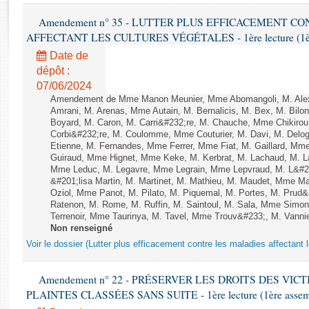
Rapports d'enquête
Amendement n° 35 - LUTTER PLUS EFFICACEMENT C
Rapports législatifs
AFFECTANT LES CULTURES VÉGÉTALES - 1ère lecture (1ère a
Rapports sur l'application des lois
Baromètre de l’application des lois
Date de
dépôt :
07/06/2024
Dossiers législatifs
Amendement de Mme Manon Meunier, Mme Abomangoli, M. Ale
Budget et sécurité sociale
Amrani, M. Arenas, Mme Autain, M. Bernalicis, M. Bex, M. Bilo
Boyard, M. Caron, M. Carri&#232;re, M. Chauche, Mme Chikirou,
Questions écrites et orales
Corbi&#232;re, M. Coulomme, Mme Couturier, M. Davi, M. Del
Comptes rendus des débats
Etienne, M. Fernandes, Mme Ferrer, Mme Fiat, M. Gaillard, Mm
Guiraud, Mme Hignet, Mme Keke, M. Kerbrat, M. Lachaud, M. L
Mme Leduc, M. Legavre, Mme Legrain, Mme Lepvraud, M. L&#
&#201;lisa Martin, M. Martinet, M. Mathieu, M. Maudet, Mme 
Oziol, Mme Panot, M. Pilato, M. Piquemal, M. Portes, M. Pru
Ratenon, M. Rome, M. Ruffin, M. Saintoul, M. Sala, Mme Sim
Terrenoir, Mme Taurinya, M. Tavel, Mme Trouv&#233;, M. Vannie
Non renseigné
Voir le dossier (Lutter plus efficacement contre les maladies affectant 
Amendement n° 22 - PRÉSERVER LES DROITS DES VIC
PLAINTES CLASSÉES SANS SUITE - 1ère lecture (1ère assembl