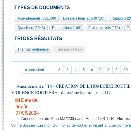
S'id
Présidence
Séance publique
Rôle et pouvoirs de l'Assemblée
Visiter l'Assemblée
TYPES DE DOCUMENTS
Fiches « Connaissance de l’Assemblée »
577 députés
Commissions et autres organes
Visite virtuelle du palais Bourbon
Amendements (701700)
Dossiers législatifs (9710)
Rapports (2
Organisation de l'Assemblée
Groupes politiques
Europe et International
Assister à une séance
Mot
Questions (1543)
Propositions (168)
Projets de lois (110)
Te
Présidence
Conférence des Présidents
Bureau
Collège des Ques
Élections législatives
Contrôle et évaluation
Accès des chercheurs à l’Assemblée
TRI DES RÉSULTATS
Congrès
Les évènements
S'inscrire
Trier par pertinence
Trier par date (X)
Pétitions
Statistiques et chiffres clés
Transparence et déontologie
Vous n'ave
Patrimoine
E
Documents de référence
« précedent
1
2
3
4
5
6
7
8
9
10
La Bibliothèque
( Constitution | Règlement de l'Assemblée ... )
Documents parlementaires
Les archives
Amendement n° 14 - CRÉATION DE L'HOMICIDE ROUT
Projets de loi
Contacts et plan d'accès
VIOLENCE ROUTIÈRE - deuxième lecture - n° 2417
Propositions de loi
Histoire
Photos libres de droit
Date de
Amendements
Juniors
dépôt :
Textes adoptés
07/06/2024
Anciennes législatures
Amendement de Mme M&#233;nard - Article 1ER TER -
Non re
Liens vers les sites publics
Rapports d'information
Voir le dossier (Création d'un homicide routier et visant à lutter contre l