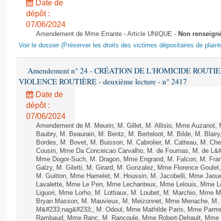
Date de
dépôt :
07/06/2024
Amendement de Mme Errante - Article UNIQUE -
Non renseign
Voir le dossier (Préserver les droits des victimes dépositaires de plain
Amendement n° 24 - CRÉATION DE L'HOMICIDE ROUT
VIOLENCE ROUTIÈRE - deuxième lecture - n° 2417
Date de
dépôt :
07/06/2024
Amendement de M. Meurin, M. Gillet, M. Allisio, Mme Auzanot, 
Baubry, M. Beaurain, M. Bentz, M. Berteloot, M. Bilde, M. Blai
Bordes, M. Bovet, M. Buisson, M. Cabrolier, M. Catteau, M. 
Cousin, Mme Da Conceicao Carvalho, M. de Fournas, M. de L&#
Mme Dogor-Such, M. Dragon, Mme Engrand, M. Falcon, M. Fra
Galzy, M. Giletti, M. Girard, M. Gonzalez, Mme Florence Goulet
M. Guitton, Mme Hamelet, M. Houssin, M. Jacobelli, Mme Jaou
Lavalette, Mme Le Pen, Mme Lechanteux, Mme Lelouis, Mme Le
Liguori, Mme Lorho, M. Lottiaux, M. Loubet, M. Marchio, Mme 
Bryan Masson, M. Mauvieux, M. Meizonnet, Mme Menache, M. 
M&#233;nag&#233;, M. Odoul, Mme Mathilde Paris, Mme Parment
Rambaud, Mme Ranc, M. Rancoule, Mme Robert-Dehault, Mme R