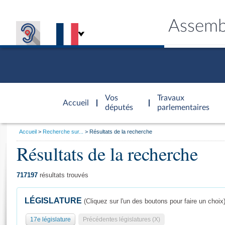
Assemb
Accèder à
la page
Vos
Travaux
Accueil
d'accueil
députés
parlementaires
Vous
Accueil
Recherche sur...
Résultats de la recherche
êtes
Résultats de la recherche
Général
ici
CONNEX
TRAVA
CONNA
DÉC
:
717197
résultats trouvés
LÉGISLATURE
(Cliquez sur l'un des boutons pour faire un choix
17e législature
Précédentes législatures (X)