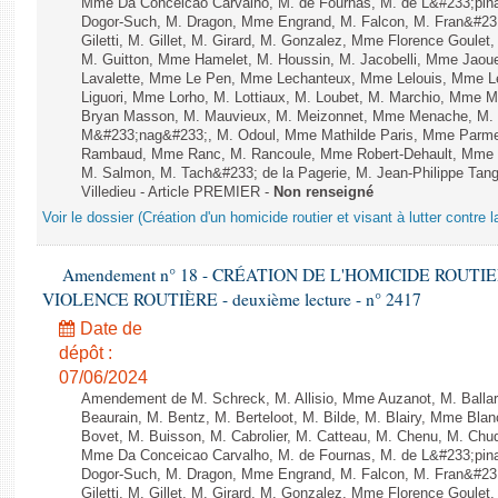
Mme Da Conceicao Carvalho, M. de Fournas, M. de L&#233;pi
Dogor-Such, M. Dragon, Mme Engrand, M. Falcon, M. Fran&#23
Giletti, M. Gillet, M. Girard, M. Gonzalez, Mme Florence Goulet
M. Guitton, Mme Hamelet, M. Houssin, M. Jacobelli, Mme Jaou
Lavalette, Mme Le Pen, Mme Lechanteux, Mme Lelouis, Mme Le
Liguori, Mme Lorho, M. Lottiaux, M. Loubet, M. Marchio, Mme 
Bryan Masson, M. Mauvieux, M. Meizonnet, Mme Menache, M. M
M&#233;nag&#233;, M. Odoul, Mme Mathilde Paris, Mme Parment
Rambaud, Mme Ranc, M. Rancoule, Mme Robert-Dehault, Mme R
M. Salmon, M. Tach&#233; de la Pagerie, M. Jean-Philippe Tangu
Villedieu - Article PREMIER -
Non renseigné
Voir le dossier (Création d'un homicide routier et visant à lutter contre l
Amendement n° 18 - CRÉATION DE L'HOMICIDE ROUT
VIOLENCE ROUTIÈRE - deuxième lecture - n° 2417
Date de
dépôt :
07/06/2024
Amendement de M. Schreck, M. Allisio, Mme Auzanot, M. Ballar
Beaurain, M. Bentz, M. Berteloot, M. Bilde, M. Blairy, Mme Bla
Bovet, M. Buisson, M. Cabrolier, M. Catteau, M. Chenu, M. C
Mme Da Conceicao Carvalho, M. de Fournas, M. de L&#233;pi
Dogor-Such, M. Dragon, Mme Engrand, M. Falcon, M. Fran&#23
Giletti, M. Gillet, M. Girard, M. Gonzalez, Mme Florence Goulet