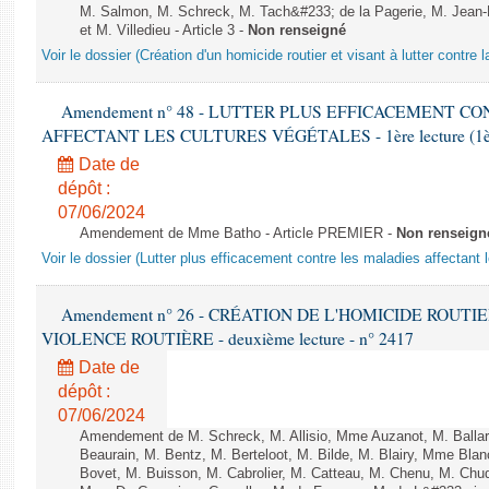
M. Salmon, M. Schreck, M. Tach&#233; de la Pagerie, M. Jean-P
et M. Villedieu - Article 3 -
Non renseigné
Voir le dossier (Création d'un homicide routier et visant à lutter contre l
Amendement n° 48 - LUTTER PLUS EFFICACEMENT C
AFFECTANT LES CULTURES VÉGÉTALES - 1ère lecture (1ère a
Date de
dépôt :
07/06/2024
Amendement de Mme Batho - Article PREMIER -
Non renseign
Voir le dossier (Lutter plus efficacement contre les maladies affectant 
Amendement n° 26 - CRÉATION DE L'HOMICIDE ROUT
VIOLENCE ROUTIÈRE - deuxième lecture - n° 2417
Date de
dépôt :
07/06/2024
Amendement de M. Schreck, M. Allisio, Mme Auzanot, M. Ballar
Beaurain, M. Bentz, M. Berteloot, M. Bilde, M. Blairy, Mme Bla
Bovet, M. Buisson, M. Cabrolier, M. Catteau, M. Chenu, M. C