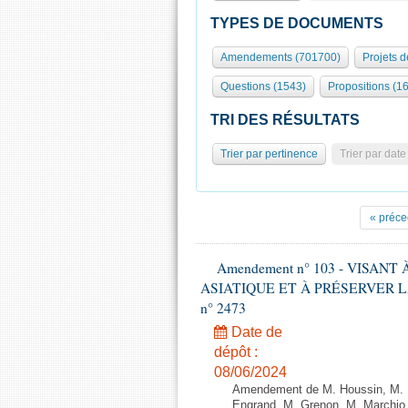
TYPES DE DOCUMENTS
Amendements (701700)
Projets d
Questions (1543)
Propositions (1
TRI DES RÉSULTATS
Trier par pertinence
Trier par date
« préce
Amendement n° 103 - VISAN
ASIATIQUE ET À PRÉSERVER LA FI
n° 2473
Date de
dépôt :
08/06/2024
Amendement de M. Houssin, M. B
Engrand, M. Grenon, M. Marchio,