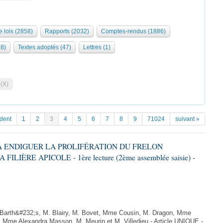
e lois (2858)
Rapports (2032)
Comptes-rendus (1886)
68)
Textes adoptés (47)
Lettres (1)
 (X)
dent
1
2
3
4
5
6
7
8
9
71024
suivant »
T À ENDIGUER LA PROLIFÉRATION DU FRELON
LIÈRE APICOLE - 1ère lecture (2ème assemblée saisie) -
arth&#232;s, M. Blairy, M. Bovet, Mme Cousin, M. Dragon, Mme
 Mme Alexandra Masson, M. Meurin et M. Villedieu - Article UNIQUE -