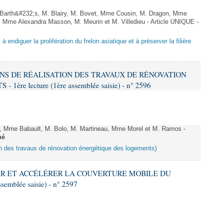
arth&#232;s, M. Blairy, M. Bovet, Mme Cousin, M. Dragon, Mme
 Mme Alexandra Masson, M. Meurin et M. Villedieu - Article UNIQUE -
 à endiguer la prolifération du frelon asiatique et à préserver la filière
IONS DE RÉALISATION DES TRAVAUX DE RÉNOVATION
e lecture (1ère assemblée saisie) - n° 2596
 Mme Babault, M. Bolo, M. Martineau, Mme Morel et M. Ramos -
né
ion des travaux de rénovation énergétique des logements)
IFIER ET ACCÉLÉRER LA COUVERTURE MOBILE DU
semblée saisie) - n° 2597