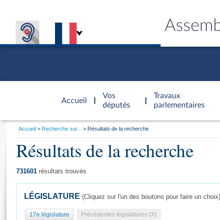
Assemb
Accèder à
la page
Vos
Travaux
Accueil
d'accueil
députés
parlementaires
Vous
Accueil
Recherche sur...
Résultats de la recherche
êtes
Résultats de la recherche
Général
ici
CONNEX
TRAVA
CONNA
DÉC
:
731601
résultats trouvés
LÉGISLATURE
(Cliquez sur l'un des boutons pour faire un choix
17e législature
Précédentes législatures (X)