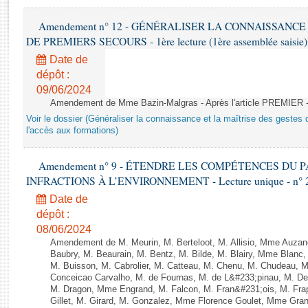
Rapports d'enquête
Rapports législatifs
Amendement n° 12 - GÉNÉRALISER LA CONNAISSANCE
Rapports sur l'application des lois
DE PREMIERS SECOURS - 1ère lecture (1ère assemblée saisie) 
Baromètre de l’application des lois
Date de
dépôt :
09/06/2024
Dossiers législatifs
Amendement de Mme Bazin-Malgras - Après l'article PREMIER 
Budget et sécurité sociale
Voir le dossier (Généraliser la connaissance et la maîtrise des gestes 
Questions écrites et orales
l'accès aux formations)
Comptes rendus des débats
Amendement n° 9 - ÉTENDRE LES COMPÉTENCES DU
INFRACTIONS À L’ENVIRONNEMENT - Lecture unique - n° 
Date de
dépôt :
08/06/2024
Amendement de M. Meurin, M. Berteloot, M. Allisio, Mme Auzano
Baubry, M. Beaurain, M. Bentz, M. Bilde, M. Blairy, Mme Blanc
M. Buisson, M. Cabrolier, M. Catteau, M. Chenu, M. Chudeau
Conceicao Carvalho, M. de Fournas, M. de L&#233;pinau, M. 
M. Dragon, Mme Engrand, M. Falcon, M. Fran&#231;ois, M. Frap
Gillet, M. Girard, M. Gonzalez, Mme Florence Goulet, Mme Grang