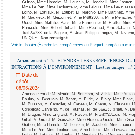
Guitton, Mme Hamelet, M. Houssin, M. Jacobelli, Mme Jaouen, 
Mme Le Pen, Mme Lechanteux, Mme Lelouis, Mme Levavasseur,
Lorho, M. Lottiaux, M. Loubet, M. Marchio, Mme Martinez, Mm
M. Mauvieux, M. Meizonnet, Mme M&#233;lin, Mme Menache, M
Odoul, Mme Mathilde Paris, Mme Parmentier, M. Pfeffer, Mme 
Rancoule, Mme Robert-Dehault, Mme Roullaud, Mme Sabatini, 
Tach&#233; de la Pagerie, M. Jean-Philippe Tanguy, M. Taverne, M.
UNIQUE -
Non renseigné
Voir le dossier (Étendre les compétences du Parquet européen aux infr
Amendement n° 12 - ÉTENDRE LES COMPÉTENCES D
INFRACTIONS À L’ENVIRONNEMENT - Lecture unique - n° 
Date de
dépôt :
08/06/2024
Amendement de M. Meurin, M. Berteloot, M. Allisio, Mme Auzano
Baubry, M. Beaurain, M. Bentz, M. Bilde, M. Blairy, Mme Blanc
M. Buisson, M. Cabrolier, M. Catteau, M. Chenu, M. Chudeau
Conceicao Carvalho, M. de Fournas, M. de L&#233;pinau, M. 
M. Dragon, Mme Engrand, M. Falcon, M. Fran&#231;ois, M. Frap
Gillet, M. Girard, M. Gonzalez, Mme Florence Goulet, Mme Grang
Guitton, Mme Hamelet, M. Houssin, M. Jacobelli, Mme Jaouen, 
Mme Le Pen, Mme Lechanteux, Mme Lelouis, Mme Levavasseur,