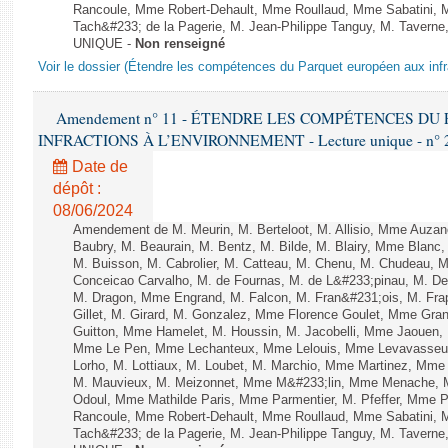
Rancoule, Mme Robert-Dehault, Mme Roullaud, Mme Sabatini, 
Tach&#233; de la Pagerie, M. Jean-Philippe Tanguy, M. Taverne, M.
UNIQUE -
Non renseigné
Voir le dossier (Étendre les compétences du Parquet européen aux infr
Amendement n° 11 - ÉTENDRE LES COMPÉTENCES D
INFRACTIONS À L’ENVIRONNEMENT - Lecture unique - n° 
Date de
dépôt :
08/06/2024
Amendement de M. Meurin, M. Berteloot, M. Allisio, Mme Auzano
Baubry, M. Beaurain, M. Bentz, M. Bilde, M. Blairy, Mme Blanc
M. Buisson, M. Cabrolier, M. Catteau, M. Chenu, M. Chudeau
Conceicao Carvalho, M. de Fournas, M. de L&#233;pinau, M. 
M. Dragon, Mme Engrand, M. Falcon, M. Fran&#231;ois, M. Frap
Gillet, M. Girard, M. Gonzalez, Mme Florence Goulet, Mme Grang
Guitton, Mme Hamelet, M. Houssin, M. Jacobelli, Mme Jaouen, 
Mme Le Pen, Mme Lechanteux, Mme Lelouis, Mme Levavasseur,
Lorho, M. Lottiaux, M. Loubet, M. Marchio, Mme Martinez, Mm
M. Mauvieux, M. Meizonnet, Mme M&#233;lin, Mme Menache, M
Odoul, Mme Mathilde Paris, Mme Parmentier, M. Pfeffer, Mme 
Rancoule, Mme Robert-Dehault, Mme Roullaud, Mme Sabatini, 
Tach&#233; de la Pagerie, M. Jean-Philippe Tanguy, M. Taverne, M.