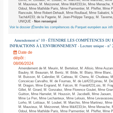
Lorho, M. Lottiaux, M. Loubet, M. Marchio, Mme Martinez, Mm
M. Mauvieux, M. Meizonnet, Mme M&#233;lin, Mme Menache, M
Odoul, Mme Mathilde Paris, Mme Parmentier, M. Pfeffer, Mme 
Rancoule, Mme Robert-Dehault, Mme Roullaud, Mme Sabatini, 
Tach&#233; de la Pagerie, M. Jean-Philippe Tanguy, M. Taverne, M.
UNIQUE -
Non renseigné
Voir le dossier (Étendre les compétences du Parquet européen aux infr
Amendement n° 10 - ÉTENDRE LES COMPÉTENCES D
INFRACTIONS À L’ENVIRONNEMENT - Lecture unique - n° 
Date de
dépôt :
08/06/2024
Amendement de M. Meurin, M. Berteloot, M. Allisio, Mme Auzano
Baubry, M. Beaurain, M. Bentz, M. Bilde, M. Blairy, Mme Blanc
M. Buisson, M. Cabrolier, M. Catteau, M. Chenu, M. Chudeau
Conceicao Carvalho, M. de Fournas, M. de L&#233;pinau, M. 
M. Dragon, Mme Engrand, M. Falcon, M. Fran&#231;ois, M. Frap
Gillet, M. Girard, M. Gonzalez, Mme Florence Goulet, Mme Grang
Guitton, Mme Hamelet, M. Houssin, M. Jacobelli, Mme Jaouen, 
Mme Le Pen, Mme Lechanteux, Mme Lelouis, Mme Levavasseur,
Lorho, M. Lottiaux, M. Loubet, M. Marchio, Mme Martinez, Mm
M. Mauvieux, M. Meizonnet, Mme M&#233;lin, Mme Menache, M
Odoul, Mme Mathilde Paris, Mme Parmentier, M. Pfeffer, Mme 