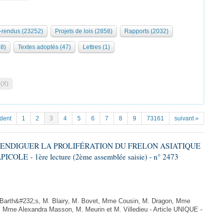
rendus (23252)
Projets de lois (2858)
Rapports (2032)
68)
Textes adoptés (47)
Lettres (1)
 (X)
dent
1
2
3
4
5
6
7
8
9
73161
suivant »
 À ENDIGUER LA PROLIFÉRATION DU FRELON ASIATIQUE
LE - 1ère lecture (2ème assemblée saisie) - n° 2473
arth&#232;s, M. Blairy, M. Bovet, Mme Cousin, M. Dragon, Mme
 Mme Alexandra Masson, M. Meurin et M. Villedieu - Article UNIQUE -