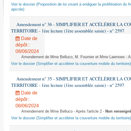
Rapports d'enquête
Voir le dossier (Proposition de loi visant à endiguer la prolifération du fr
Rapports législatifs
apicole)
Rapports sur l'application des lois
Baromètre de l’application des lois
Amendement n° 36 - SIMPLIFIER ET ACCÉLÉRER LA 
TERRITOIRE - 1ère lecture (1ère assemblée saisie) - n° 2597
Date de
Dossiers législatifs
dépôt :
Budget et sécurité sociale
08/06/2024
Questions écrites et orales
Amendement de Mme Belluco, M. Fournier et Mme Laernoes - Aprè
Comptes rendus des débats
Voir le dossier (Simplifier et accélérer la couverture mobile du territoire)
Amendement n° 35 - SIMPLIFIER ET ACCÉLÉRER LA 
TERRITOIRE - 1ère lecture (1ère assemblée saisie) - n° 2597
Date de
dépôt :
08/06/2024
Amendement de Mme Belluco - Après l'article 2 -
Non renseign
Voir le dossier (Simplifier et accélérer la couverture mobile du territoire)