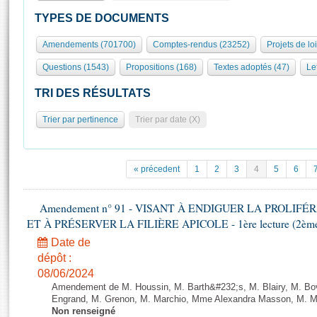
S'id
Présidence
Séance publique
Rôle et pouvoirs de l'Assemblée
Visiter l'Assemblée
TYPES DE DOCUMENTS
Fiches « Connaissance de l’Assemblée »
577 députés
Commissions et autres organes
Visite virtuelle du palais Bourbon
Amendements (701700)
Comptes-rendus (23252)
Projets de lo
Organisation de l'Assemblée
Groupes politiques
Europe et International
Assister à une séance
Mot
Questions (1543)
Propositions (168)
Textes adoptés (47)
Let
Présidence
Conférence des Présidents
Bureau
Collège des Ques
Élections législatives
Contrôle et évaluation
Accès des chercheurs à l’Assemblée
TRI DES RÉSULTATS
Congrès
Les évènements
S'inscrire
Trier par pertinence
Trier par date (X)
Pétitions
Statistiques et chiffres clés
Transparence et déontologie
Vous n'ave
Patrimoine
E
Documents de référence
« précedent
1
2
3
4
5
6
La Bibliothèque
( Constitution | Règlement de l'Assemblée ... )
Documents parlementaires
Les archives
Amendement n° 91 - VISANT À ENDIGUER LA PROLIF
Projets de loi
Contacts et plan d'accès
ET À PRÉSERVER LA FILIÈRE APICOLE - 1ère lecture (2ème as
Propositions de loi
Histoire
Photos libres de droit
Date de
Amendements
Juniors
dépôt :
Textes adoptés
08/06/2024
Anciennes législatures
Amendement de M. Houssin, M. Barth&#232;s, M. Blairy, M. B
Liens vers les sites publics
Engrand, M. Grenon, M. Marchio, Mme Alexandra Masson, M. Meur
Rapports d'information
Non renseigné