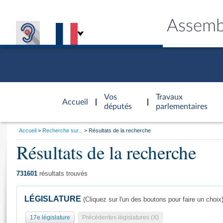
Assemb
Accèder à
la page
Vos
Travaux
Accueil
d'accueil
députés
parlementaires
Vous
Accueil
Recherche sur...
Résultats de la recherche
êtes
Résultats de la recherche
Général
ici
CONNEX
TRAVA
CONNA
DÉC
:
731601
résultats trouvés
LÉGISLATURE
(Cliquez sur l'un des boutons pour faire un choix
17e législature
Précédentes législatures (X)