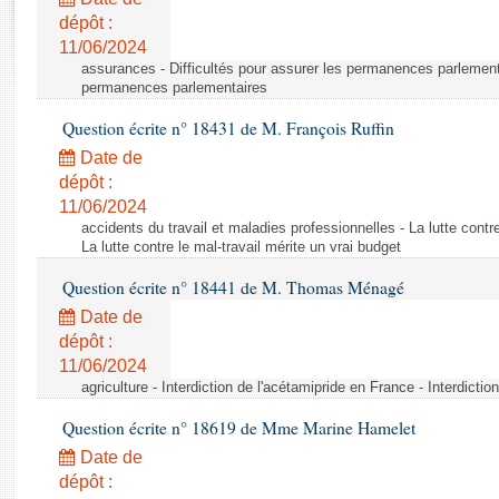
Rapports d'enquête
dépôt :
Rapports législatifs
11/06/2024
Rapports sur l'application des lois
assurances - Difficultés pour assurer les permanences parlementa
Baromètre de l’application des lois
permanences parlementaires
Question écrite n° 18431 de M. François Ruffin
Dossiers législatifs
Date de
Budget et sécurité sociale
dépôt :
11/06/2024
Questions écrites et orales
accidents du travail et maladies professionnelles - La lutte contre
Comptes rendus des débats
La lutte contre le mal-travail mérite un vrai budget
Question écrite n° 18441 de M. Thomas Ménagé
Date de
dépôt :
11/06/2024
agriculture - Interdiction de l'acétamipride en France - Interdicti
Question écrite n° 18619 de Mme Marine Hamelet
Date de
dépôt :