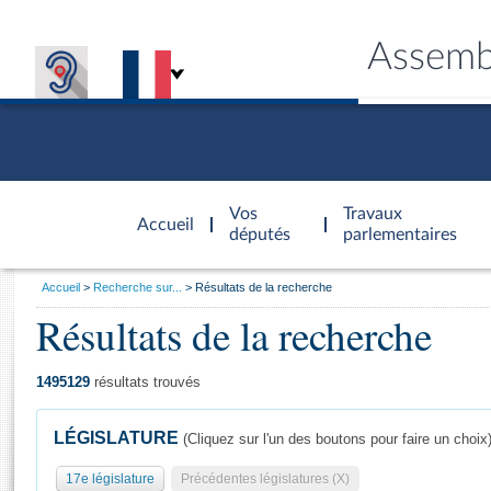
Assemb
Accèder à
la page
Vos
Travaux
Accueil
d'accueil
députés
parlementaires
Vous
Accueil
Recherche sur...
Résultats de la recherche
êtes
Résultats de la recherche
Général
ici
CONNEX
TRAVA
CONNA
DÉC
:
1495129
résultats trouvés
LÉGISLATURE
(Cliquez sur l'un des boutons pour faire un choix
17e législature
Précédentes législatures (X)