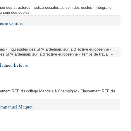
ion des structures médico-sociales au sein des écoles - Intégration
u sein des écoles
ierre Cordier
nes - Inquiétudes des SPV ardennais sur la directive européenne «
des SPV ardennais sur la directive européenne « temps de travail »
Mathieu Lefèvre
ssement REP du collège Mandela à Champigny - Classement REP du
 Emmanuel Maquet