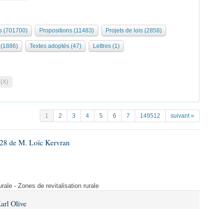
 (701700)
Propositions (11483)
Projets de lois (2858)
(1886)
Textes adoptés (47)
Lettres (1)
 (X)
1
2
3
4
5
6
7
149512
suivant »
28 de M. Loïc Kervran
rurale - Zones de revitalisation rurale
arl Olive