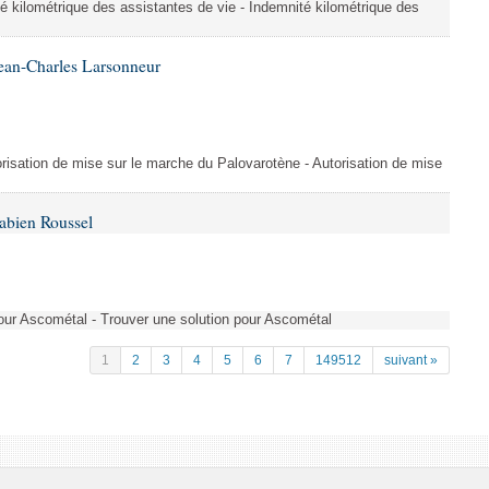
é kilométrique des assistantes de vie - Indemnité kilométrique des
ean-Charles Larsonneur
isation de mise sur le marche du Palovarotène - Autorisation de mise
abien Roussel
pour Ascométal - Trouver une solution pour Ascométal
1
2
3
4
5
6
7
149512
suivant »