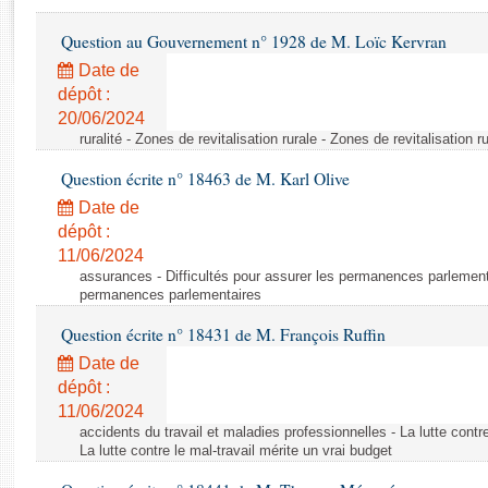
Rapports d'enquête
Rapports législatifs
Question au Gouvernement n° 1928 de M. Loïc Kervran
Rapports sur l'application des lois
Date de
Baromètre de l’application des lois
dépôt :
20/06/2024
ruralité - Zones de revitalisation rurale - Zones de revitalisation r
Dossiers législatifs
Question écrite n° 18463 de M. Karl Olive
Budget et sécurité sociale
Questions écrites et orales
Date de
dépôt :
Comptes rendus des débats
11/06/2024
assurances - Difficultés pour assurer les permanences parlementa
permanences parlementaires
Question écrite n° 18431 de M. François Ruffin
Date de
dépôt :
11/06/2024
accidents du travail et maladies professionnelles - La lutte contre
La lutte contre le mal-travail mérite un vrai budget