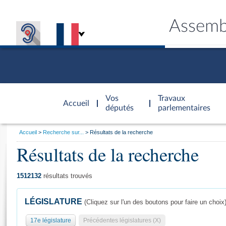
Assemb
Accèder à
la page
Vos
Travaux
Accueil
d'accueil
députés
parlementaires
Vous
Accueil
Recherche sur...
Résultats de la recherche
êtes
Résultats de la recherche
Général
ici
CONNEX
TRAVA
CONNA
DÉC
:
1512132
résultats trouvés
LÉGISLATURE
(Cliquez sur l'un des boutons pour faire un choix
17e législature
Précédentes législatures (X)