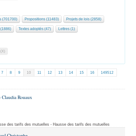
 (701700)
Propositions (11483)
Projets de lois (2858)
(1886)
Textes adoptés (47)
Lettres (1)
 (X)
7
8
9
10
11
12
13
14
15
16
149512
e Claudia Rouaux
e des tarifs des mutuelles - Hausse des tarifs des mutuelles
aul Christophe