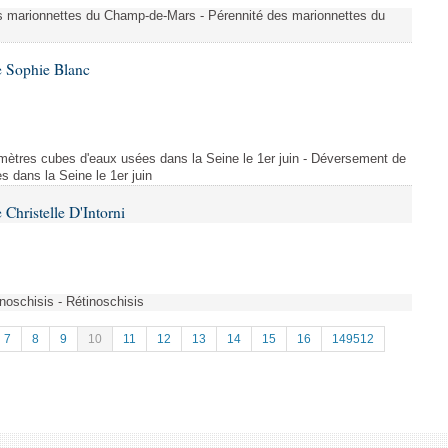
es marionnettes du Champ-de-Mars - Pérennité des marionnettes du
e Sophie Blanc
mètres cubes d'eaux usées dans la Seine le 1er juin - Déversement de
 dans la Seine le 1er juin
Christelle D'Intorni
oschisis - Rétinoschisis
7
8
9
10
11
12
13
14
15
16
149512