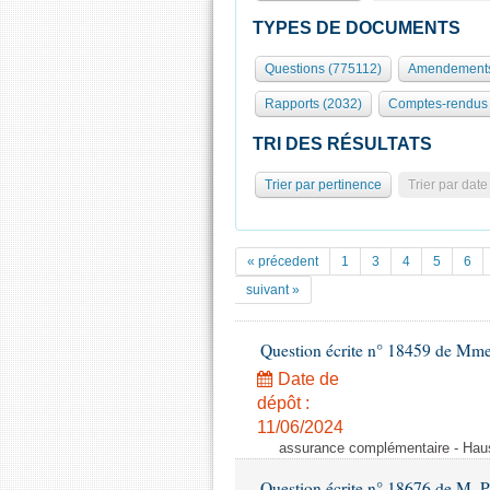
TYPES DE DOCUMENTS
Questions (775112)
Amendements
Rapports (2032)
Comptes-rendus 
TRI DES RÉSULTATS
Trier par pertinence
Trier par date
« précedent
1
3
4
5
6
suivant »
Question écrite n° 18459 de Mm
Date de
dépôt :
11/06/2024
assurance complémentaire - Hauss
Question écrite n° 18676 de M. P