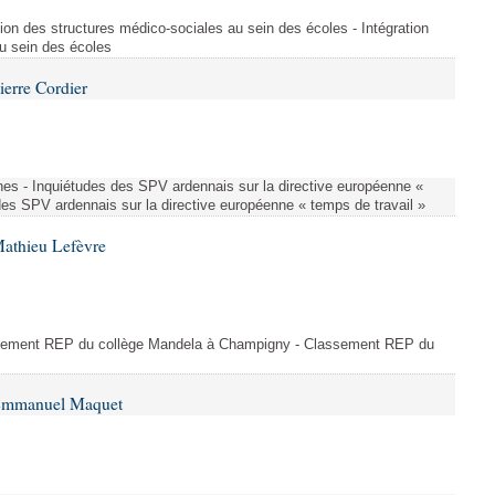
ion des structures médico-sociales au sein des écoles - Intégration
u sein des écoles
ierre Cordier
nes - Inquiétudes des SPV ardennais sur la directive européenne «
des SPV ardennais sur la directive européenne « temps de travail »
Mathieu Lefèvre
ssement REP du collège Mandela à Champigny - Classement REP du
 Emmanuel Maquet