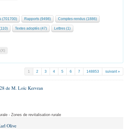
 (701700)
Rapports (9498)
Comptes-rendus (1886)
 (110)
Textes adoptés (47)
Lettres (1)
 (X)
1
2
3
4
5
6
7
148853
suivant »
28 de M. Loïc Kervran
rurale - Zones de revitalisation rurale
arl Olive