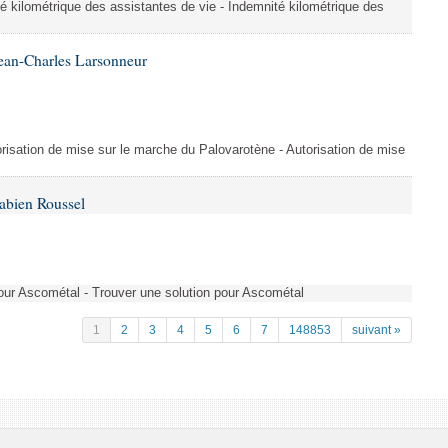
é kilométrique des assistantes de vie - Indemnité kilométrique des
ean-Charles Larsonneur
isation de mise sur le marche du Palovarotène - Autorisation de mise
abien Roussel
pour Ascométal - Trouver une solution pour Ascométal
1
2
3
4
5
6
7
148853
suivant »