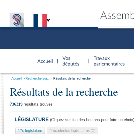
Assemb
Accèder à
la page
Vos
Travaux
Accueil
d'accueil
députés
parlementaires
Vous
Accueil
Recherche sur...
Résultats de la recherche
êtes
Résultats de la recherche
Général
ici
CONNEX
TRAVA
CONNA
DÉC
:
736319
résultats trouvés
LÉGISLATURE
(Cliquez sur l'un des boutons pour faire un choix
17e législature
Précédentes législatures (X)