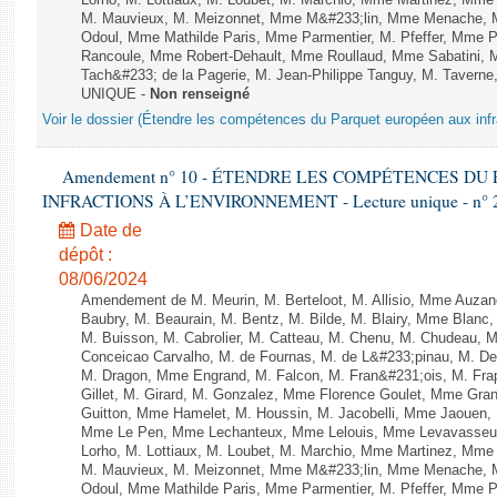
Lorho, M. Lottiaux, M. Loubet, M. Marchio, Mme Martinez, Mm
M. Mauvieux, M. Meizonnet, Mme M&#233;lin, Mme Menache, M
Odoul, Mme Mathilde Paris, Mme Parmentier, M. Pfeffer, Mme 
Rancoule, Mme Robert-Dehault, Mme Roullaud, Mme Sabatini, 
Tach&#233; de la Pagerie, M. Jean-Philippe Tanguy, M. Taverne, M.
UNIQUE -
Non renseigné
Voir le dossier (Étendre les compétences du Parquet européen aux infr
Amendement n° 10 - ÉTENDRE LES COMPÉTENCES D
INFRACTIONS À L’ENVIRONNEMENT - Lecture unique - n° 
Date de
dépôt :
08/06/2024
Amendement de M. Meurin, M. Berteloot, M. Allisio, Mme Auzano
Baubry, M. Beaurain, M. Bentz, M. Bilde, M. Blairy, Mme Blanc
M. Buisson, M. Cabrolier, M. Catteau, M. Chenu, M. Chudeau
Conceicao Carvalho, M. de Fournas, M. de L&#233;pinau, M. 
M. Dragon, Mme Engrand, M. Falcon, M. Fran&#231;ois, M. Frap
Gillet, M. Girard, M. Gonzalez, Mme Florence Goulet, Mme Grang
Guitton, Mme Hamelet, M. Houssin, M. Jacobelli, Mme Jaouen, 
Mme Le Pen, Mme Lechanteux, Mme Lelouis, Mme Levavasseur,
Lorho, M. Lottiaux, M. Loubet, M. Marchio, Mme Martinez, Mm
M. Mauvieux, M. Meizonnet, Mme M&#233;lin, Mme Menache, M
Odoul, Mme Mathilde Paris, Mme Parmentier, M. Pfeffer, Mme 