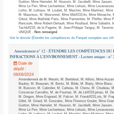
Guitton, Mme Hamelet, M. Houssin, M. Jacobelli, Mme Jaouen, 
Mme Le Pen, Mme Lechanteux, Mme Lelouis, Mme Levavasseur,
Lorho, M. Lottiaux, M. Loubet, M. Marchio, Mme Martinez, Mm
M. Mauvieux, M. Meizonnet, Mme M&#233;lin, Mme Menache, M
Odoul, Mme Mathilde Paris, Mme Parmentier, M. Pfeffer, Mme 
Rancoule, Mme Robert-Dehault, Mme Roullaud, Mme Sabatini, 
Tach&#233; de la Pagerie, M. Jean-Philippe Tanguy, M. Taverne, M.
UNIQUE -
Non renseigné
Voir le dossier (Étendre les compétences du Parquet européen aux infr
Amendement n° 12 - ÉTENDRE LES COMPÉTENCES D
INFRACTIONS À L’ENVIRONNEMENT - Lecture unique - n° 
Date de
dépôt :
08/06/2024
Amendement de M. Meurin, M. Berteloot, M. Allisio, Mme Auzano
Baubry, M. Beaurain, M. Bentz, M. Bilde, M. Blairy, Mme Blanc
M. Buisson, M. Cabrolier, M. Catteau, M. Chenu, M. Chudeau
Conceicao Carvalho, M. de Fournas, M. de L&#233;pinau, M. 
M. Dragon, Mme Engrand, M. Falcon, M. Fran&#231;ois, M. Frap
Gillet, M. Girard, M. Gonzalez, Mme Florence Goulet, Mme Grang
Guitton, Mme Hamelet, M. Houssin, M. Jacobelli, Mme Jaouen, 
Mme Le Pen, Mme Lechanteux, Mme Lelouis, Mme Levavasseur,