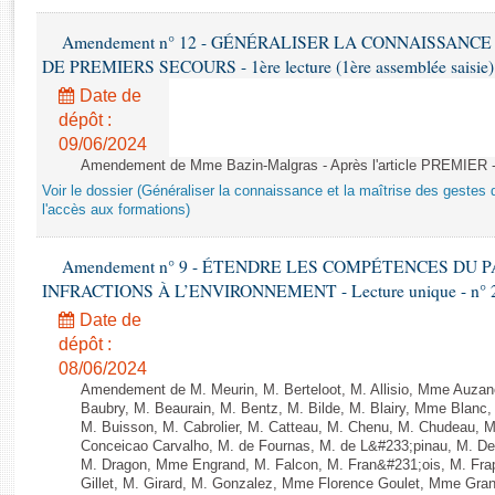
Rapports d'enquête
Rapports législatifs
Amendement n° 12 - GÉNÉRALISER LA CONNAISSANCE
Rapports sur l'application des lois
DE PREMIERS SECOURS - 1ère lecture (1ère assemblée saisie) 
Baromètre de l’application des lois
Date de
dépôt :
09/06/2024
Dossiers législatifs
Amendement de Mme Bazin-Malgras - Après l'article PREMIER 
Budget et sécurité sociale
Voir le dossier (Généraliser la connaissance et la maîtrise des gestes 
Questions écrites et orales
l'accès aux formations)
Comptes rendus des débats
Amendement n° 9 - ÉTENDRE LES COMPÉTENCES DU
INFRACTIONS À L’ENVIRONNEMENT - Lecture unique - n° 
Date de
dépôt :
08/06/2024
Amendement de M. Meurin, M. Berteloot, M. Allisio, Mme Auzano
Baubry, M. Beaurain, M. Bentz, M. Bilde, M. Blairy, Mme Blanc
M. Buisson, M. Cabrolier, M. Catteau, M. Chenu, M. Chudeau
Conceicao Carvalho, M. de Fournas, M. de L&#233;pinau, M. 
M. Dragon, Mme Engrand, M. Falcon, M. Fran&#231;ois, M. Frap
Gillet, M. Girard, M. Gonzalez, Mme Florence Goulet, Mme Grang