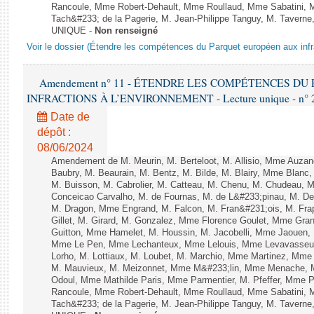
Rancoule, Mme Robert-Dehault, Mme Roullaud, Mme Sabatini, 
Tach&#233; de la Pagerie, M. Jean-Philippe Tanguy, M. Taverne, M.
UNIQUE -
Non renseigné
Voir le dossier (Étendre les compétences du Parquet européen aux infr
Amendement n° 11 - ÉTENDRE LES COMPÉTENCES D
INFRACTIONS À L’ENVIRONNEMENT - Lecture unique - n° 
Date de
dépôt :
08/06/2024
Amendement de M. Meurin, M. Berteloot, M. Allisio, Mme Auzano
Baubry, M. Beaurain, M. Bentz, M. Bilde, M. Blairy, Mme Blanc
M. Buisson, M. Cabrolier, M. Catteau, M. Chenu, M. Chudeau
Conceicao Carvalho, M. de Fournas, M. de L&#233;pinau, M. 
M. Dragon, Mme Engrand, M. Falcon, M. Fran&#231;ois, M. Frap
Gillet, M. Girard, M. Gonzalez, Mme Florence Goulet, Mme Grang
Guitton, Mme Hamelet, M. Houssin, M. Jacobelli, Mme Jaouen, 
Mme Le Pen, Mme Lechanteux, Mme Lelouis, Mme Levavasseur,
Lorho, M. Lottiaux, M. Loubet, M. Marchio, Mme Martinez, Mm
M. Mauvieux, M. Meizonnet, Mme M&#233;lin, Mme Menache, M
Odoul, Mme Mathilde Paris, Mme Parmentier, M. Pfeffer, Mme 
Rancoule, Mme Robert-Dehault, Mme Roullaud, Mme Sabatini, 
Tach&#233; de la Pagerie, M. Jean-Philippe Tanguy, M. Taverne, M.