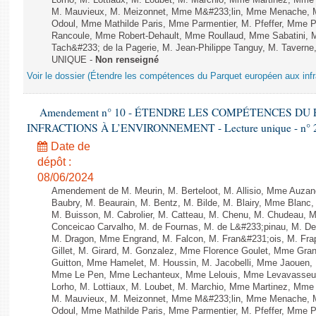
Lorho, M. Lottiaux, M. Loubet, M. Marchio, Mme Martinez, Mm
M. Mauvieux, M. Meizonnet, Mme M&#233;lin, Mme Menache, M
Odoul, Mme Mathilde Paris, Mme Parmentier, M. Pfeffer, Mme 
Rancoule, Mme Robert-Dehault, Mme Roullaud, Mme Sabatini, 
Tach&#233; de la Pagerie, M. Jean-Philippe Tanguy, M. Taverne, M.
UNIQUE -
Non renseigné
Voir le dossier (Étendre les compétences du Parquet européen aux infr
Amendement n° 10 - ÉTENDRE LES COMPÉTENCES D
INFRACTIONS À L’ENVIRONNEMENT - Lecture unique - n° 
Date de
dépôt :
08/06/2024
Amendement de M. Meurin, M. Berteloot, M. Allisio, Mme Auzano
Baubry, M. Beaurain, M. Bentz, M. Bilde, M. Blairy, Mme Blanc
M. Buisson, M. Cabrolier, M. Catteau, M. Chenu, M. Chudeau
Conceicao Carvalho, M. de Fournas, M. de L&#233;pinau, M. 
M. Dragon, Mme Engrand, M. Falcon, M. Fran&#231;ois, M. Frap
Gillet, M. Girard, M. Gonzalez, Mme Florence Goulet, Mme Grang
Guitton, Mme Hamelet, M. Houssin, M. Jacobelli, Mme Jaouen, 
Mme Le Pen, Mme Lechanteux, Mme Lelouis, Mme Levavasseur,
Lorho, M. Lottiaux, M. Loubet, M. Marchio, Mme Martinez, Mm
M. Mauvieux, M. Meizonnet, Mme M&#233;lin, Mme Menache, M
Odoul, Mme Mathilde Paris, Mme Parmentier, M. Pfeffer, Mme 