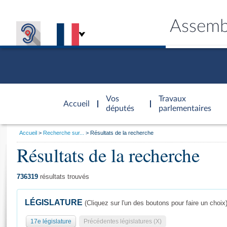
Assemb
Accèder à
la page
Vos
Travaux
Accueil
d'accueil
députés
parlementaires
Vous
Accueil
Recherche sur...
Résultats de la recherche
êtes
Résultats de la recherche
Général
ici
CONNEX
TRAVA
CONNA
DÉC
:
736319
résultats trouvés
LÉGISLATURE
(Cliquez sur l'un des boutons pour faire un choix
17e législature
Précédentes législatures (X)