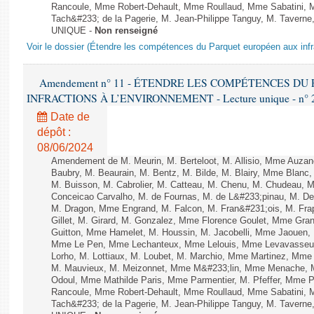
Rancoule, Mme Robert-Dehault, Mme Roullaud, Mme Sabatini, 
Tach&#233; de la Pagerie, M. Jean-Philippe Tanguy, M. Taverne, M.
UNIQUE -
Non renseigné
Voir le dossier (Étendre les compétences du Parquet européen aux infr
Amendement n° 11 - ÉTENDRE LES COMPÉTENCES D
INFRACTIONS À L’ENVIRONNEMENT - Lecture unique - n° 
Date de
dépôt :
08/06/2024
Amendement de M. Meurin, M. Berteloot, M. Allisio, Mme Auzano
Baubry, M. Beaurain, M. Bentz, M. Bilde, M. Blairy, Mme Blanc
M. Buisson, M. Cabrolier, M. Catteau, M. Chenu, M. Chudeau
Conceicao Carvalho, M. de Fournas, M. de L&#233;pinau, M. 
M. Dragon, Mme Engrand, M. Falcon, M. Fran&#231;ois, M. Frap
Gillet, M. Girard, M. Gonzalez, Mme Florence Goulet, Mme Grang
Guitton, Mme Hamelet, M. Houssin, M. Jacobelli, Mme Jaouen, 
Mme Le Pen, Mme Lechanteux, Mme Lelouis, Mme Levavasseur,
Lorho, M. Lottiaux, M. Loubet, M. Marchio, Mme Martinez, Mm
M. Mauvieux, M. Meizonnet, Mme M&#233;lin, Mme Menache, M
Odoul, Mme Mathilde Paris, Mme Parmentier, M. Pfeffer, Mme 
Rancoule, Mme Robert-Dehault, Mme Roullaud, Mme Sabatini, 
Tach&#233; de la Pagerie, M. Jean-Philippe Tanguy, M. Taverne, M.