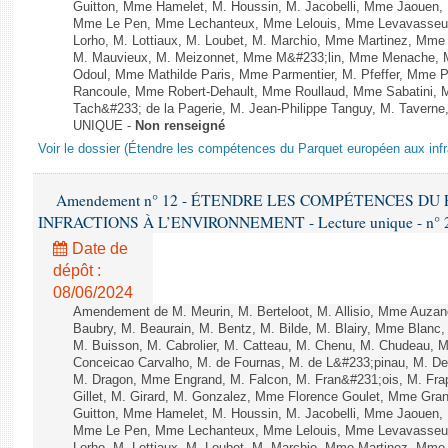
Guitton, Mme Hamelet, M. Houssin, M. Jacobelli, Mme Jaouen, 
Mme Le Pen, Mme Lechanteux, Mme Lelouis, Mme Levavasseur,
Lorho, M. Lottiaux, M. Loubet, M. Marchio, Mme Martinez, Mm
M. Mauvieux, M. Meizonnet, Mme M&#233;lin, Mme Menache, M
Odoul, Mme Mathilde Paris, Mme Parmentier, M. Pfeffer, Mme 
Rancoule, Mme Robert-Dehault, Mme Roullaud, Mme Sabatini, 
Tach&#233; de la Pagerie, M. Jean-Philippe Tanguy, M. Taverne, M.
UNIQUE -
Non renseigné
Voir le dossier (Étendre les compétences du Parquet européen aux infr
Amendement n° 12 - ÉTENDRE LES COMPÉTENCES D
INFRACTIONS À L’ENVIRONNEMENT - Lecture unique - n° 
Date de
dépôt :
08/06/2024
Amendement de M. Meurin, M. Berteloot, M. Allisio, Mme Auzano
Baubry, M. Beaurain, M. Bentz, M. Bilde, M. Blairy, Mme Blanc
M. Buisson, M. Cabrolier, M. Catteau, M. Chenu, M. Chudeau
Conceicao Carvalho, M. de Fournas, M. de L&#233;pinau, M. 
M. Dragon, Mme Engrand, M. Falcon, M. Fran&#231;ois, M. Frap
Gillet, M. Girard, M. Gonzalez, Mme Florence Goulet, Mme Grang
Guitton, Mme Hamelet, M. Houssin, M. Jacobelli, Mme Jaouen, 
Mme Le Pen, Mme Lechanteux, Mme Lelouis, Mme Levavasseur,