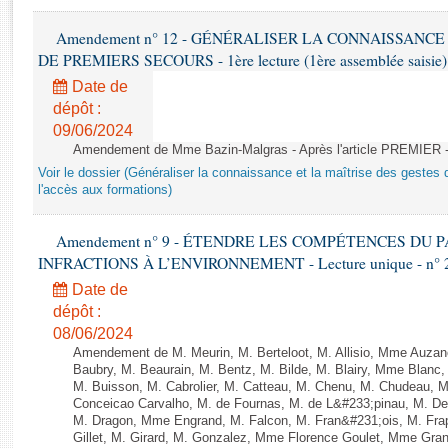
Rapports d'enquête
Rapports législatifs
Amendement n° 12 - GÉNÉRALISER LA CONNAISSANCE
Rapports sur l'application des lois
DE PREMIERS SECOURS - 1ère lecture (1ère assemblée saisie) 
Baromètre de l’application des lois
Date de
dépôt :
09/06/2024
Dossiers législatifs
Amendement de Mme Bazin-Malgras - Après l'article PREMIER 
Budget et sécurité sociale
Voir le dossier (Généraliser la connaissance et la maîtrise des gestes 
Questions écrites et orales
l'accès aux formations)
Comptes rendus des débats
Amendement n° 9 - ÉTENDRE LES COMPÉTENCES DU
INFRACTIONS À L’ENVIRONNEMENT - Lecture unique - n° 
Date de
dépôt :
08/06/2024
Amendement de M. Meurin, M. Berteloot, M. Allisio, Mme Auzano
Baubry, M. Beaurain, M. Bentz, M. Bilde, M. Blairy, Mme Blanc
M. Buisson, M. Cabrolier, M. Catteau, M. Chenu, M. Chudeau
Conceicao Carvalho, M. de Fournas, M. de L&#233;pinau, M. 
M. Dragon, Mme Engrand, M. Falcon, M. Fran&#231;ois, M. Frap
Gillet, M. Girard, M. Gonzalez, Mme Florence Goulet, Mme Grang