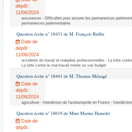
Rapports d'enquête
dépôt :
Rapports législatifs
11/06/2024
Rapports sur l'application des lois
assurances - Difficultés pour assurer les permanences parlementa
Baromètre de l’application des lois
permanences parlementaires
Question écrite n° 18431 de M. François Ruffin
Dossiers législatifs
Date de
Budget et sécurité sociale
dépôt :
11/06/2024
Questions écrites et orales
accidents du travail et maladies professionnelles - La lutte contre
Comptes rendus des débats
La lutte contre le mal-travail mérite un vrai budget
Question écrite n° 18441 de M. Thomas Ménagé
Date de
dépôt :
11/06/2024
agriculture - Interdiction de l'acétamipride en France - Interdicti
Question écrite n° 18619 de Mme Marine Hamelet
Date de
dépôt :