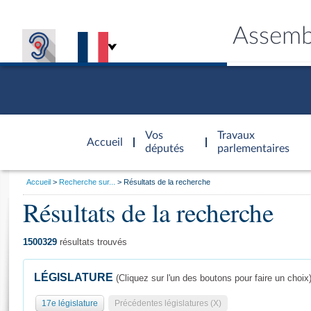
Assemb
Accèder à
la page
Vos
Travaux
Accueil
d'accueil
députés
parlementaires
Vous
Accueil
Recherche sur...
Résultats de la recherche
êtes
Résultats de la recherche
Général
ici
CONNEX
TRAVA
CONNA
DÉC
:
1500329
résultats trouvés
LÉGISLATURE
(Cliquez sur l'un des boutons pour faire un choix
17e législature
Précédentes législatures (X)