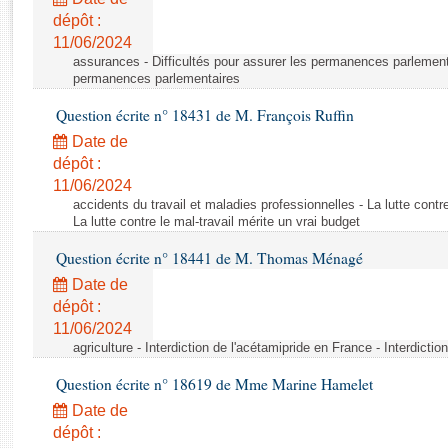
Rapports d'enquête
dépôt :
Rapports législatifs
11/06/2024
Rapports sur l'application des lois
assurances - Difficultés pour assurer les permanences parlementa
Baromètre de l’application des lois
permanences parlementaires
Question écrite n° 18431 de M. François Ruffin
Dossiers législatifs
Date de
Budget et sécurité sociale
dépôt :
11/06/2024
Questions écrites et orales
accidents du travail et maladies professionnelles - La lutte contre
Comptes rendus des débats
La lutte contre le mal-travail mérite un vrai budget
Question écrite n° 18441 de M. Thomas Ménagé
Date de
dépôt :
11/06/2024
agriculture - Interdiction de l'acétamipride en France - Interdicti
Question écrite n° 18619 de Mme Marine Hamelet
Date de
dépôt :