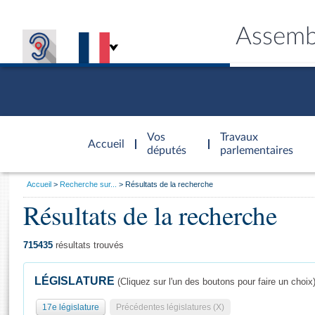
Assemb
Accèder à
la page
Vos
Travaux
Accueil
d'accueil
députés
parlementaires
Vous
Accueil
Recherche sur...
Résultats de la recherche
êtes
Résultats de la recherche
Général
ici
CONNEX
TRAVA
CONNA
DÉC
:
715435
résultats trouvés
LÉGISLATURE
(Cliquez sur l'un des boutons pour faire un choix
17e législature
Précédentes législatures (X)