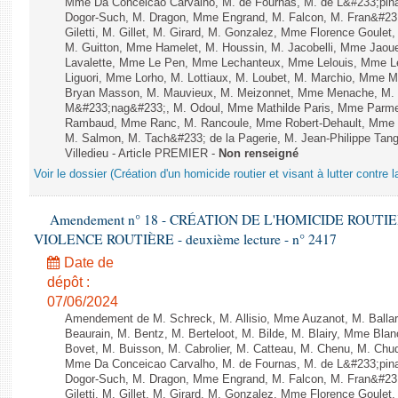
Mme Da Conceicao Carvalho, M. de Fournas, M. de L&#233;pi
Dogor-Such, M. Dragon, Mme Engrand, M. Falcon, M. Fran&#23
Giletti, M. Gillet, M. Girard, M. Gonzalez, Mme Florence Goulet
M. Guitton, Mme Hamelet, M. Houssin, M. Jacobelli, Mme Jaou
Lavalette, Mme Le Pen, Mme Lechanteux, Mme Lelouis, Mme Le
Liguori, Mme Lorho, M. Lottiaux, M. Loubet, M. Marchio, Mme 
Bryan Masson, M. Mauvieux, M. Meizonnet, Mme Menache, M. M
M&#233;nag&#233;, M. Odoul, Mme Mathilde Paris, Mme Parment
Rambaud, Mme Ranc, M. Rancoule, Mme Robert-Dehault, Mme R
M. Salmon, M. Tach&#233; de la Pagerie, M. Jean-Philippe Tangu
Villedieu - Article PREMIER -
Non renseigné
Voir le dossier (Création d'un homicide routier et visant à lutter contre l
Amendement n° 18 - CRÉATION DE L'HOMICIDE ROUT
VIOLENCE ROUTIÈRE - deuxième lecture - n° 2417
Date de
dépôt :
07/06/2024
Amendement de M. Schreck, M. Allisio, Mme Auzanot, M. Ballar
Beaurain, M. Bentz, M. Berteloot, M. Bilde, M. Blairy, Mme Bla
Bovet, M. Buisson, M. Cabrolier, M. Catteau, M. Chenu, M. C
Mme Da Conceicao Carvalho, M. de Fournas, M. de L&#233;pi
Dogor-Such, M. Dragon, Mme Engrand, M. Falcon, M. Fran&#23
Giletti, M. Gillet, M. Girard, M. Gonzalez, Mme Florence Goulet