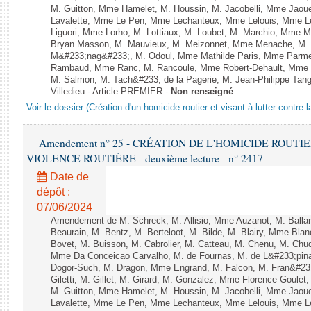
M. Guitton, Mme Hamelet, M. Houssin, M. Jacobelli, Mme Jaou
Lavalette, Mme Le Pen, Mme Lechanteux, Mme Lelouis, Mme Le
Liguori, Mme Lorho, M. Lottiaux, M. Loubet, M. Marchio, Mme 
Bryan Masson, M. Mauvieux, M. Meizonnet, Mme Menache, M. M
M&#233;nag&#233;, M. Odoul, Mme Mathilde Paris, Mme Parment
Rambaud, Mme Ranc, M. Rancoule, Mme Robert-Dehault, Mme R
M. Salmon, M. Tach&#233; de la Pagerie, M. Jean-Philippe Tangu
Villedieu - Article PREMIER -
Non renseigné
Voir le dossier (Création d'un homicide routier et visant à lutter contre l
Amendement n° 25 - CRÉATION DE L'HOMICIDE ROUT
VIOLENCE ROUTIÈRE - deuxième lecture - n° 2417
Date de
dépôt :
07/06/2024
Amendement de M. Schreck, M. Allisio, Mme Auzanot, M. Ballar
Beaurain, M. Bentz, M. Berteloot, M. Bilde, M. Blairy, Mme Bla
Bovet, M. Buisson, M. Cabrolier, M. Catteau, M. Chenu, M. C
Mme Da Conceicao Carvalho, M. de Fournas, M. de L&#233;pi
Dogor-Such, M. Dragon, Mme Engrand, M. Falcon, M. Fran&#23
Giletti, M. Gillet, M. Girard, M. Gonzalez, Mme Florence Goulet
M. Guitton, Mme Hamelet, M. Houssin, M. Jacobelli, Mme Jaou
Lavalette, Mme Le Pen, Mme Lechanteux, Mme Lelouis, Mme Le