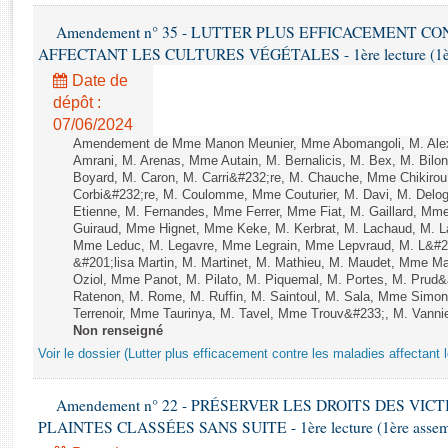
Rapports d'enquête
Amendement n° 35 - LUTTER PLUS EFFICACEMENT C
Rapports législatifs
AFFECTANT LES CULTURES VÉGÉTALES - 1ère lecture (1ère a
Rapports sur l'application des lois
Baromètre de l’application des lois
Date de
dépôt :
07/06/2024
Dossiers législatifs
Amendement de Mme Manon Meunier, Mme Abomangoli, M. Ale
Budget et sécurité sociale
Amrani, M. Arenas, Mme Autain, M. Bernalicis, M. Bex, M. Bilo
Boyard, M. Caron, M. Carri&#232;re, M. Chauche, Mme Chikirou,
Questions écrites et orales
Corbi&#232;re, M. Coulomme, Mme Couturier, M. Davi, M. Del
Comptes rendus des débats
Etienne, M. Fernandes, Mme Ferrer, Mme Fiat, M. Gaillard, Mm
Guiraud, Mme Hignet, Mme Keke, M. Kerbrat, M. Lachaud, M. L
Mme Leduc, M. Legavre, Mme Legrain, Mme Lepvraud, M. L&#
&#201;lisa Martin, M. Martinet, M. Mathieu, M. Maudet, Mme 
Oziol, Mme Panot, M. Pilato, M. Piquemal, M. Portes, M. Pru
Ratenon, M. Rome, M. Ruffin, M. Saintoul, M. Sala, Mme Sim
Terrenoir, Mme Taurinya, M. Tavel, Mme Trouv&#233;, M. Vannie
Non renseigné
Voir le dossier (Lutter plus efficacement contre les maladies affectant 
Amendement n° 22 - PRÉSERVER LES DROITS DES VIC
PLAINTES CLASSÉES SANS SUITE - 1ère lecture (1ère assembl