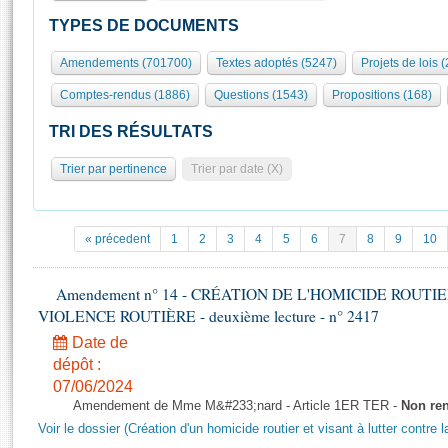
S'id
Présidence
Séance publique
Rôle et pouvoirs de l'Assemblée
Visiter l'Assemblée
TYPES DE DOCUMENTS
Fiches « Connaissance de l’Assemblée »
577 députés
Commissions et autres organes
Visite virtuelle du palais Bourbon
Amendements (701700)
Textes adoptés (5247)
Projets de lois 
Organisation de l'Assemblée
Groupes politiques
Europe et International
Assister à une séance
Mot
Comptes-rendus (1886)
Questions (1543)
Propositions (168)
Présidence
Conférence des Présidents
Bureau
Collège des Ques
Élections législatives
Contrôle et évaluation
Accès des chercheurs à l’Assemblée
TRI DES RÉSULTATS
Congrès
Les évènements
S'inscrire
Trier par pertinence
Trier par date (X)
Pétitions
Statistiques et chiffres clés
Transparence et déontologie
Vous n'ave
Patrimoine
E
Documents de référence
« précedent
1
2
3
4
5
6
7
8
9
10
La Bibliothèque
( Constitution | Règlement de l'Assemblée ... )
Documents parlementaires
Les archives
Amendement n° 14 - CRÉATION DE L'HOMICIDE ROUT
Projets de loi
Contacts et plan d'accès
VIOLENCE ROUTIÈRE - deuxième lecture - n° 2417
Propositions de loi
Histoire
Photos libres de droit
Date de
Amendements
Juniors
dépôt :
Textes adoptés
07/06/2024
Anciennes législatures
Amendement de Mme M&#233;nard - Article 1ER TER -
Non re
Liens vers les sites publics
Rapports d'information
Voir le dossier (Création d'un homicide routier et visant à lutter contre l