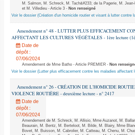
M. Salmon, M. Schreck, M. Tach&#233; de la Pagerie, M. Jean-P
et M. Villedieu - Article 3 -
Non renseigné
Voir le dossier (Création d'un homicide routier et visant à lutter contre l
Amendement n° 48 - LUTTER PLUS EFFICACEMENT C
AFFECTANT LES CULTURES VÉGÉTALES - 1ère lecture (1ère a
Date de
dépôt :
07/06/2024
Amendement de Mme Batho - Article PREMIER -
Non renseign
Voir le dossier (Lutter plus efficacement contre les maladies affectant 
Amendement n° 26 - CRÉATION DE L'HOMICIDE ROUT
VIOLENCE ROUTIÈRE - deuxième lecture - n° 2417
Date de
dépôt :
07/06/2024
Amendement de M. Schreck, M. Allisio, Mme Auzanot, M. Ballar
Beaurain, M. Bentz, M. Berteloot, M. Bilde, M. Blairy, Mme Bla
Bovet, M. Buisson, M. Cabrolier, M. Catteau, M. Chenu, M. C