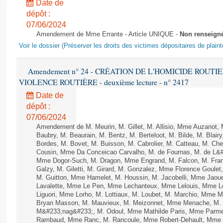
Date de
dépôt :
07/06/2024
Amendement de Mme Errante - Article UNIQUE -
Non renseign
Voir le dossier (Préserver les droits des victimes dépositaires de plain
Amendement n° 24 - CRÉATION DE L'HOMICIDE ROUT
VIOLENCE ROUTIÈRE - deuxième lecture - n° 2417
Date de
dépôt :
07/06/2024
Amendement de M. Meurin, M. Gillet, M. Allisio, Mme Auzanot, 
Baubry, M. Beaurain, M. Bentz, M. Berteloot, M. Bilde, M. Blai
Bordes, M. Bovet, M. Buisson, M. Cabrolier, M. Catteau, M. 
Cousin, Mme Da Conceicao Carvalho, M. de Fournas, M. de L&#
Mme Dogor-Such, M. Dragon, Mme Engrand, M. Falcon, M. Fra
Galzy, M. Giletti, M. Girard, M. Gonzalez, Mme Florence Goulet
M. Guitton, Mme Hamelet, M. Houssin, M. Jacobelli, Mme Jaou
Lavalette, Mme Le Pen, Mme Lechanteux, Mme Lelouis, Mme Le
Liguori, Mme Lorho, M. Lottiaux, M. Loubet, M. Marchio, Mme 
Bryan Masson, M. Mauvieux, M. Meizonnet, Mme Menache, M. 
M&#233;nag&#233;, M. Odoul, Mme Mathilde Paris, Mme Parment
Rambaud, Mme Ranc, M. Rancoule, Mme Robert-Dehault, Mme R