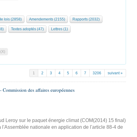
de lois (2858)
Amendements (2155)
Rapports (2032)
68)
Textes adoptés (47)
Lettres (1)
 (X)
1
2
3
4
5
6
7
3206
suivant »
- Commission des affaires européennes
d Leroy sur le paquet énergie climat (COM(2014) 15 final)
 l'Assemblée nationale en application de l'article 88-4 de