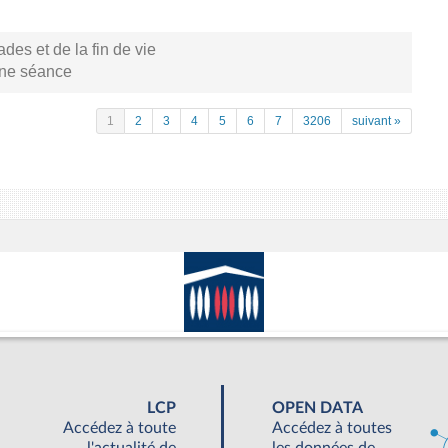
s et de la fin de vie
aine séance
1
2
3
4
5
6
7
3206
suivant »
LCP
OPEN DATA
Accédez à toute
Accédez à toutes