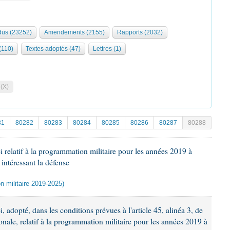
us (23252)
Amendements (2155)
Rapports (2032)
 (110)
Textes adoptés (47)
Lettres (1)
 (X)
81
80282
80283
80284
80285
80286
80287
80288
i relatif à la programmation militaire pour les années 2019 à
 intéressant la défense
n militaire 2019-2025)
, adopté, dans les conditions prévues à l'article 45, alinéa 3, de
onale, relatif à la programmation militaire pour les années 2019 à