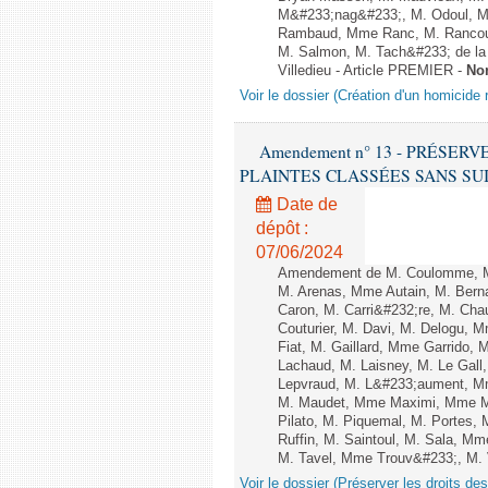
M&#233;nag&#233;, M. Odoul, Mm
Rambaud, Mme Ranc, M. Rancoul
M. Salmon, M. Tach&#233; de la P
Villedieu - Article PREMIER -
No
Voir le dossier (Création d'un homicide r
Amendement n° 13 - PRÉSER
PLAINTES CLASSÉES SANS SUITE - 1
Date de
dépôt :
07/06/2024
Amendement de M. Coulomme, M
M. Arenas, Mme Autain, M. Berna
Caron, M. Carri&#232;re, M. Cha
Couturier, M. Davi, M. Delogu,
Fiat, M. Gaillard, Mme Garrido,
Lachaud, M. Laisney, M. Le Gal
Lepvraud, M. L&#233;aument, Mm
M. Maudet, Mme Maximi, Mme Ma
Pilato, M. Piquemal, M. Portes
Ruffin, M. Saintoul, M. Sala, 
M. Tavel, Mme Trouv&#233;, M. V
Voir le dossier (Préserver les droits de