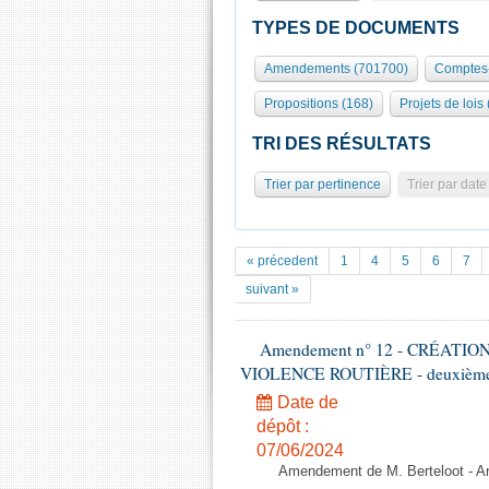
TYPES DE DOCUMENTS
Amendements (701700)
Comptes-
Propositions (168)
Projets de lois
TRI DES RÉSULTATS
Trier par pertinence
Trier par date
« précedent
1
4
5
6
7
suivant »
Amendement n° 12 - CRÉATI
VIOLENCE ROUTIÈRE - deuxième l
Date de
dépôt :
07/06/2024
Amendement de M. Berteloot - Art