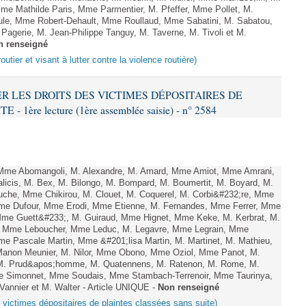
e Mathilde Paris, Mme Parmentier, M. Pfeffer, Mme Pollet, M.
e, Mme Robert-Dehault, Mme Roullaud, Mme Sabatini, M. Sabatou,
agerie, M. Jean-Philippe Tanguy, M. Taverne, M. Tivoli et M.
n renseigné
outier et visant à lutter contre la violence routière)
VER LES DROITS DES VICTIMES DÉPOSITAIRES DE
ère lecture (1ère assemblée saisie) - n° 2584
me Abomangoli, M. Alexandre, M. Amard, Mme Amiot, Mme Amrani,
licis, M. Bex, M. Bilongo, M. Bompard, M. Boumertit, M. Boyard, M.
uche, Mme Chikirou, M. Clouet, M. Coquerel, M. Corbi&#232;re, Mme
 Mme Dufour, Mme Erodi, Mme Etienne, M. Fernandes, Mme Ferrer, Mme
 Mme Guett&#233;, M. Guiraud, Mme Hignet, Mme Keke, M. Kerbrat, M.
l, Mme Leboucher, Mme Leduc, M. Legavre, Mme Legrain, Mme
e Pascale Martin, Mme &#201;lisa Martin, M. Martinet, M. Mathieu,
non Meunier, M. Nilor, Mme Obono, Mme Oziol, Mme Panot, M.
, M. Prud&apos;homme, M. Quatennens, M. Ratenon, M. Rome, M.
Mme Simonnet, Mme Soudais, Mme Stambach-Terrenoir, Mme Taurinya,
annier et M. Walter - Article UNIQUE -
Non renseigné
s victimes dépositaires de plaintes classées sans suite)