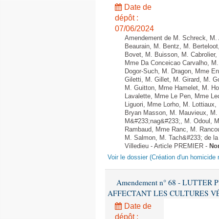
Date de
dépôt :
07/06/2024
Amendement de M. Schreck, M. Al
Beaurain, M. Bentz, M. Berteloot
Bovet, M. Buisson, M. Cabrolie
Mme Da Conceicao Carvalho, M.
Dogor-Such, M. Dragon, Mme Eng
Giletti, M. Gillet, M. Girard, M
M. Guitton, Mme Hamelet, M. Ho
Lavalette, Mme Le Pen, Mme Lec
Liguori, Mme Lorho, M. Lottiaux
Bryan Masson, M. Mauvieux, M. 
M&#233;nag&#233;, M. Odoul, Mm
Rambaud, Mme Ranc, M. Rancoul
M. Salmon, M. Tach&#233; de la P
Villedieu - Article PREMIER -
No
Voir le dossier (Création d'un homicide r
Amendement n° 68 - LUTTE
AFFECTANT LES CULTURES VÉGÉTAL
Date de
dépôt :