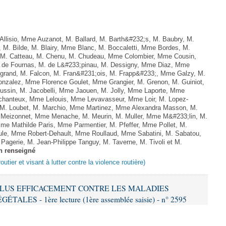
lisio, Mme Auzanot, M. Ballard, M. Barth&#232;s, M. Baubry, M.
, M. Bilde, M. Blairy, Mme Blanc, M. Boccaletti, Mme Bordes, M.
r, M. Catteau, M. Chenu, M. Chudeau, Mme Colombier, Mme Cousin,
 de Fournas, M. de L&#233;pinau, M. Dessigny, Mme Diaz, Mme
rand, M. Falcon, M. Fran&#231;ois, M. Frapp&#233;, Mme Galzy, M.
. Gonzalez, Mme Florence Goulet, Mme Grangier, M. Grenon, M. Guiniot,
ussin, M. Jacobelli, Mme Jaouen, M. Jolly, Mme Laporte, Mme
hanteux, Mme Lelouis, Mme Levavasseur, Mme Loir, M. Lopez-
, M. Loubet, M. Marchio, Mme Martinez, Mme Alexandra Masson, M.
Meizonnet, Mme Menache, M. Meurin, M. Muller, Mme M&#233;lin, M.
e Mathilde Paris, Mme Parmentier, M. Pfeffer, Mme Pollet, M.
e, Mme Robert-Dehault, Mme Roullaud, Mme Sabatini, M. Sabatou,
agerie, M. Jean-Philippe Tanguy, M. Taverne, M. Tivoli et M.
n renseigné
outier et visant à lutter contre la violence routière)
R PLUS EFFICACEMENT CONTRE LES MALADIES
ES - 1ère lecture (1ère assemblée saisie) - n° 2595