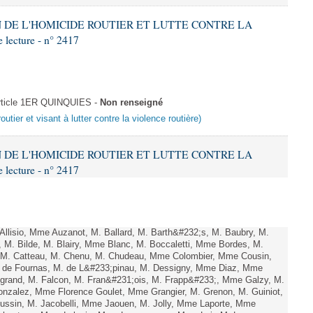
ON DE L'HOMICIDE ROUTIER ET LUTTE CONTRE LA
ecture - n° 2417
Article 1ER QUINQUIES -
Non renseigné
outier et visant à lutter contre la violence routière)
ON DE L'HOMICIDE ROUTIER ET LUTTE CONTRE LA
ecture - n° 2417
lisio, Mme Auzanot, M. Ballard, M. Barth&#232;s, M. Baubry, M.
, M. Bilde, M. Blairy, Mme Blanc, M. Boccaletti, Mme Bordes, M.
r, M. Catteau, M. Chenu, M. Chudeau, Mme Colombier, Mme Cousin,
 de Fournas, M. de L&#233;pinau, M. Dessigny, Mme Diaz, Mme
rand, M. Falcon, M. Fran&#231;ois, M. Frapp&#233;, Mme Galzy, M.
. Gonzalez, Mme Florence Goulet, Mme Grangier, M. Grenon, M. Guiniot,
ussin, M. Jacobelli, Mme Jaouen, M. Jolly, Mme Laporte, Mme