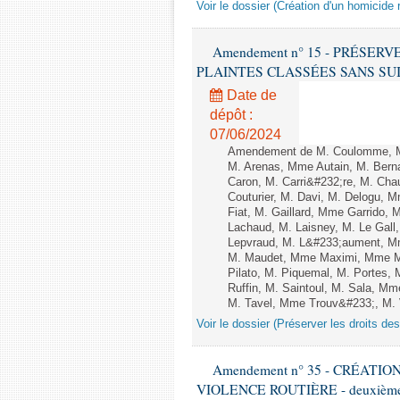
Voir le dossier (Création d'un homicide r
Amendement n° 15 - PRÉSER
PLAINTES CLASSÉES SANS SUITE - 1
Date de
dépôt :
07/06/2024
Amendement de M. Coulomme, M
M. Arenas, Mme Autain, M. Berna
Caron, M. Carri&#232;re, M. Cha
Couturier, M. Davi, M. Delogu,
Fiat, M. Gaillard, Mme Garrido,
Lachaud, M. Laisney, M. Le Gal
Lepvraud, M. L&#233;aument, Mm
M. Maudet, Mme Maximi, Mme Ma
Pilato, M. Piquemal, M. Portes
Ruffin, M. Saintoul, M. Sala, 
M. Tavel, Mme Trouv&#233;, M. V
Voir le dossier (Préserver les droits de
Amendement n° 35 - CRÉATI
VIOLENCE ROUTIÈRE - deuxième l