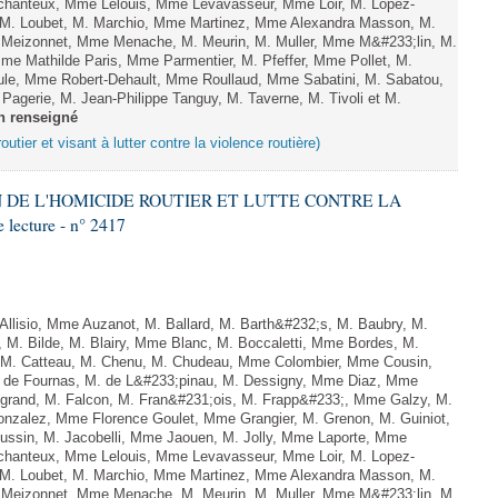
hanteux, Mme Lelouis, Mme Levavasseur, Mme Loir, M. Lopez-
, M. Loubet, M. Marchio, Mme Martinez, Mme Alexandra Masson, M.
Meizonnet, Mme Menache, M. Meurin, M. Muller, Mme M&#233;lin, M.
e Mathilde Paris, Mme Parmentier, M. Pfeffer, Mme Pollet, M.
e, Mme Robert-Dehault, Mme Roullaud, Mme Sabatini, M. Sabatou,
agerie, M. Jean-Philippe Tanguy, M. Taverne, M. Tivoli et M.
n renseigné
outier et visant à lutter contre la violence routière)
ON DE L'HOMICIDE ROUTIER ET LUTTE CONTRE LA
ecture - n° 2417
lisio, Mme Auzanot, M. Ballard, M. Barth&#232;s, M. Baubry, M.
, M. Bilde, M. Blairy, Mme Blanc, M. Boccaletti, Mme Bordes, M.
r, M. Catteau, M. Chenu, M. Chudeau, Mme Colombier, Mme Cousin,
 de Fournas, M. de L&#233;pinau, M. Dessigny, Mme Diaz, Mme
rand, M. Falcon, M. Fran&#231;ois, M. Frapp&#233;, Mme Galzy, M.
. Gonzalez, Mme Florence Goulet, Mme Grangier, M. Grenon, M. Guiniot,
ussin, M. Jacobelli, Mme Jaouen, M. Jolly, Mme Laporte, Mme
hanteux, Mme Lelouis, Mme Levavasseur, Mme Loir, M. Lopez-
, M. Loubet, M. Marchio, Mme Martinez, Mme Alexandra Masson, M.
Meizonnet, Mme Menache, M. Meurin, M. Muller, Mme M&#233;lin, M.