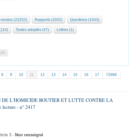
rendus (23252)
Rapports (2032)
Questions (1543)
 (110)
Textes adoptés (47)
Lettres (1)
 (X)
8
9
10
11
12
13
14
15
16
17
72886
ON DE L'HOMICIDE ROUTIER ET LUTTE CONTRE LA
ecture - n° 2417
icle 3 -
Non renseigné