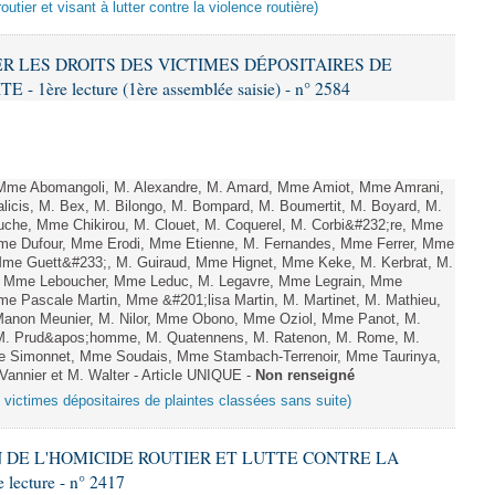
outier et visant à lutter contre la violence routière)
VER LES DROITS DES VICTIMES DÉPOSITAIRES DE
ère lecture (1ère assemblée saisie) - n° 2584
me Abomangoli, M. Alexandre, M. Amard, Mme Amiot, Mme Amrani,
licis, M. Bex, M. Bilongo, M. Bompard, M. Boumertit, M. Boyard, M.
uche, Mme Chikirou, M. Clouet, M. Coquerel, M. Corbi&#232;re, Mme
 Mme Dufour, Mme Erodi, Mme Etienne, M. Fernandes, Mme Ferrer, Mme
 Mme Guett&#233;, M. Guiraud, Mme Hignet, Mme Keke, M. Kerbrat, M.
l, Mme Leboucher, Mme Leduc, M. Legavre, Mme Legrain, Mme
e Pascale Martin, Mme &#201;lisa Martin, M. Martinet, M. Mathieu,
non Meunier, M. Nilor, Mme Obono, Mme Oziol, Mme Panot, M.
, M. Prud&apos;homme, M. Quatennens, M. Ratenon, M. Rome, M.
Mme Simonnet, Mme Soudais, Mme Stambach-Terrenoir, Mme Taurinya,
annier et M. Walter - Article UNIQUE -
Non renseigné
s victimes dépositaires de plaintes classées sans suite)
ON DE L'HOMICIDE ROUTIER ET LUTTE CONTRE LA
ecture - n° 2417