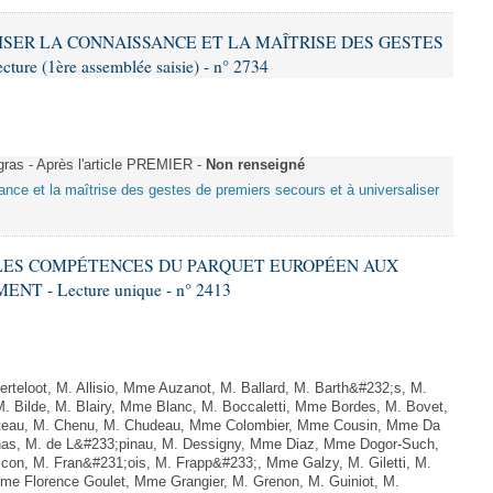
ALISER LA CONNAISSANCE ET LA MAÎTRISE DES GESTES
re (1ère assemblée saisie) - n° 2734
as - Après l'article PREMIER -
Non renseigné
sance et la maîtrise des gestes de premiers secours et à universaliser
E LES COMPÉTENCES DU PARQUET EUROPÉEN AUX
 - Lecture unique - n° 2413
teloot, M. Allisio, Mme Auzanot, M. Ballard, M. Barth&#232;s, M.
M. Bilde, M. Blairy, Mme Blanc, M. Boccaletti, Mme Bordes, M. Bovet,
atteau, M. Chenu, M. Chudeau, Mme Colombier, Mme Cousin, Mme Da
nas, M. de L&#233;pinau, M. Dessigny, Mme Diaz, Mme Dogor-Such,
on, M. Fran&#231;ois, M. Frapp&#233;, Mme Galzy, M. Giletti, M.
 Mme Florence Goulet, Mme Grangier, M. Grenon, M. Guiniot, M.