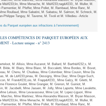
 M. Marchio, Mme Martinez, Mme Alexandra Masson, M. Bryan Masson,
e M&#233;lin, Mme Menache, M. M&#233;nag&#233;, M. Muller, M.
 Parmentier, M. Pfeffer, Mme Pollet, M. Rambaud, Mme Ranc, M.
Mme Roullaud, Mme Sabatini, M. Sabatou, M. Salmon, M. Schreck, M.
-Philippe Tanguy, M. Taverne, M. Tivoli et M. Villedieu - Article
es du Parquet européen aux infractions à l’environnement)
RE LES COMPÉTENCES DU PARQUET EUROPÉEN AUX
 - Lecture unique - n° 2413
teloot, M. Allisio, Mme Auzanot, M. Ballard, M. Barth&#232;s, M.
M. Bilde, M. Blairy, Mme Blanc, M. Boccaletti, Mme Bordes, M. Bovet,
atteau, M. Chenu, M. Chudeau, Mme Colombier, Mme Cousin, Mme Da
nas, M. de L&#233;pinau, M. Dessigny, Mme Diaz, Mme Dogor-Such,
on, M. Fran&#231;ois, M. Frapp&#233;, Mme Galzy, M. Giletti, M.
 Mme Florence Goulet, Mme Grangier, M. Grenon, M. Guiniot, M.
n, M. Jacobelli, Mme Jaouen, M. Jolly, Mme Laporte, Mme Lavalette,
me Lelouis, Mme Levavasseur, Mme Loir, M. Lopez-Liguori, Mme
 M. Marchio, Mme Martinez, Mme Alexandra Masson, M. Bryan Masson,
e M&#233;lin, Mme Menache, M. M&#233;nag&#233;, M. Muller, M.
 Parmentier, M. Pfeffer, Mme Pollet, M. Rambaud, Mme Ranc, M.