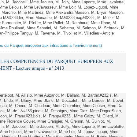
n, M. Jacobelli, Mme Jaouen, M. Jolly, Mme Laporte, Mme Lavalette,
me Lelouis, Mme Levavasseur, Mme Loir, M. Lopez-Liguori, Mme
 M. Marchio, Mme Martinez, Mme Alexandra Masson, M. Bryan Masson,
e M&#233;lin, Mme Menache, M. M&#233;nag&#233;, M. Muller, M.
 Parmentier, M. Pfeffer, Mme Pollet, M. Rambaud, Mme Ranc, M.
Mme Roullaud, Mme Sabatini, M. Sabatou, M. Salmon, M. Schreck, M.
-Philippe Tanguy, M. Taverne, M. Tivoli et M. Villedieu - Article
es du Parquet européen aux infractions à l’environnement)
RE LES COMPÉTENCES DU PARQUET EUROPÉEN AUX
 - Lecture unique - n° 2413
teloot, M. Allisio, Mme Auzanot, M. Ballard, M. Barth&#232;s, M.
M. Bilde, M. Blairy, Mme Blanc, M. Boccaletti, Mme Bordes, M. Bovet,
atteau, M. Chenu, M. Chudeau, Mme Colombier, Mme Cousin, Mme Da
nas, M. de L&#233;pinau, M. Dessigny, Mme Diaz, Mme Dogor-Such,
on, M. Fran&#231;ois, M. Frapp&#233;, Mme Galzy, M. Giletti, M.
 Mme Florence Goulet, Mme Grangier, M. Grenon, M. Guiniot, M.
n, M. Jacobelli, Mme Jaouen, M. Jolly, Mme Laporte, Mme Lavalette,
me Lelouis, Mme Levavasseur, Mme Loir, M. Lopez-Liguori, Mme