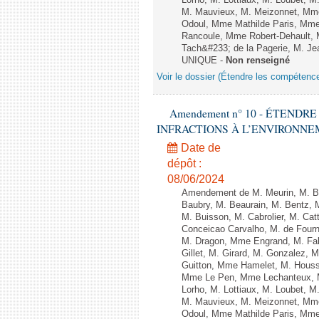
Lorho, M. Lottiaux, M. Loubet,
M. Mauvieux, M. Meizonnet, Mm
Odoul, Mme Mathilde Paris, Mme
Rancoule, Mme Robert-Dehault, 
Tach&#233; de la Pagerie, M. Jean
UNIQUE -
Non renseigné
Voir le dossier (Étendre les compétenc
Amendement n° 10 - ÉTEND
INFRACTIONS À L’ENVIRONNEMENT
Date de
dépôt :
08/06/2024
Amendement de M. Meurin, M. Ber
Baubry, M. Beaurain, M. Bentz, 
M. Buisson, M. Cabrolier, M. C
Conceicao Carvalho, M. de Four
M. Dragon, Mme Engrand, M. Falc
Gillet, M. Girard, M. Gonzalez,
Guitton, Mme Hamelet, M. Houssi
Mme Le Pen, Mme Lechanteux, M
Lorho, M. Lottiaux, M. Loubet,
M. Mauvieux, M. Meizonnet, Mm
Odoul, Mme Mathilde Paris, Mme