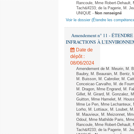
Rancoule, Mme Robert-Dehault, 
Tach&#233; de la Pagerie, M. Jean
UNIQUE -
Non renseigné
Voir le dossier (Étendre les compétenc
Amendement n° 11 - ÉTEND
INFRACTIONS À L’ENVIRONNEMENT
Date de
dépôt :
08/06/2024
Amendement de M. Meurin, M. Ber
Baubry, M. Beaurain, M. Bentz, 
M. Buisson, M. Cabrolier, M. C
Conceicao Carvalho, M. de Four
M. Dragon, Mme Engrand, M. Falc
Gillet, M. Girard, M. Gonzalez,
Guitton, Mme Hamelet, M. Houssi
Mme Le Pen, Mme Lechanteux, M
Lorho, M. Lottiaux, M. Loubet,
M. Mauvieux, M. Meizonnet, Mm
Odoul, Mme Mathilde Paris, Mme
Rancoule, Mme Robert-Dehault, 
Tach&#233; de la Pagerie, M. Jean