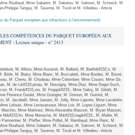
Mme Roullaud, Mme Sabatini, M. Sabatou, M. Salmon, M. Schreck, M.
-Philippe Tanguy, M. Taverne, M. Tivoli et M. Villedieu - Article
es du Parquet européen aux infractions à l’environnement)
RE LES COMPÉTENCES DU PARQUET EUROPÉEN AUX
 - Lecture unique - n° 2413
teloot, M. Allisio, Mme Auzanot, M. Ballard, M. Barth&#232;s, M.
M. Bilde, M. Blairy, Mme Blanc, M. Boccaletti, Mme Bordes, M. Bovet,
atteau, M. Chenu, M. Chudeau, Mme Colombier, Mme Cousin, Mme Da
nas, M. de L&#233;pinau, M. Dessigny, Mme Diaz, Mme Dogor-Such,
on, M. Fran&#231;ois, M. Frapp&#233;, Mme Galzy, M. Giletti, M.
 Mme Florence Goulet, Mme Grangier, M. Grenon, M. Guiniot, M.
n, M. Jacobelli, Mme Jaouen, M. Jolly, Mme Laporte, Mme Lavalette,
me Lelouis, Mme Levavasseur, Mme Loir, M. Lopez-Liguori, Mme
 M. Marchio, Mme Martinez, Mme Alexandra Masson, M. Bryan Masson,
e M&#233;lin, Mme Menache, M. M&#233;nag&#233;, M. Muller, M.
 Parmentier, M. Pfeffer, Mme Pollet, M. Rambaud, Mme Ranc, M.
Mme Roullaud, Mme Sabatini, M. Sabatou, M. Salmon, M. Schreck, M.
-Philippe Tanguy, M. Taverne, M. Tivoli et M. Villedieu - Article