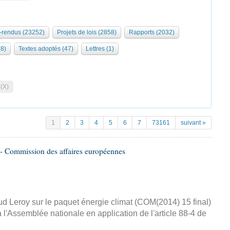
rendus (23252)
Projets de lois (2858)
Rapports (2032)
68)
Textes adoptés (47)
Lettres (1)
 (X)
1
2
3
4
5
6
7
73161
suivant »
- Commission des affaires européennes
d Leroy sur le paquet énergie climat (COM(2014) 15 final)
 l'Assemblée nationale en application de l'article 88-4 de