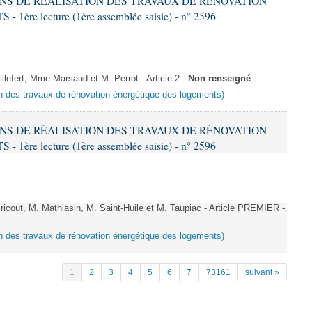
IONS DE RÉALISATION DES TRAVAUX DE RÉNOVATION
e lecture (1ère assemblée saisie) - n° 2596
fert, Mme Marsaud et M. Perrot - Article 2 -
Non renseigné
ion des travaux de rénovation énergétique des logements)
IONS DE RÉALISATION DES TRAVAUX DE RÉNOVATION
e lecture (1ère assemblée saisie) - n° 2596
cout, M. Mathiasin, M. Saint-Huile et M. Taupiac - Article PREMIER -
ion des travaux de rénovation énergétique des logements)
1
2
3
4
5
6
7
73161
suivant »