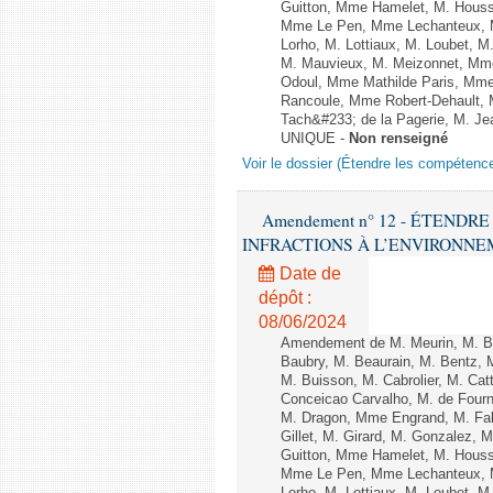
Guitton, Mme Hamelet, M. Houssi
Mme Le Pen, Mme Lechanteux, M
Lorho, M. Lottiaux, M. Loubet,
M. Mauvieux, M. Meizonnet, Mm
Odoul, Mme Mathilde Paris, Mme
Rancoule, Mme Robert-Dehault, 
Tach&#233; de la Pagerie, M. Jean
UNIQUE -
Non renseigné
Voir le dossier (Étendre les compétenc
Amendement n° 12 - ÉTEND
INFRACTIONS À L’ENVIRONNEMENT
Date de
dépôt :
08/06/2024
Amendement de M. Meurin, M. Ber
Baubry, M. Beaurain, M. Bentz, 
M. Buisson, M. Cabrolier, M. C
Conceicao Carvalho, M. de Four
M. Dragon, Mme Engrand, M. Falc
Gillet, M. Girard, M. Gonzalez,
Guitton, Mme Hamelet, M. Houssi
Mme Le Pen, Mme Lechanteux, M