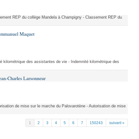
ssement REP du collège Mandela à Champigny - Classement REP du
 Emmanuel Maquet
é kilométrique des assistantes de vie - Indemnité kilométrique des
ean-Charles Larsonneur
isation de mise sur le marche du Palovarotène - Autorisation de mise
1
2
3
4
5
6
7
150243
suivant »