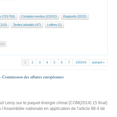
 (701700)
Comptes-rendus (23252)
Rapports (2032)
 (110)
Textes adoptés (47)
Lettres (1)
 (X)
1
2
3
4
5
6
7
150243
suivant »
- Commission des affaires européennes
d Leroy sur le paquet énergie climat (COM(2014) 15 final)
 l'Assemblée nationale en application de l'article 88-4 de