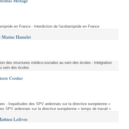
 Thomas Ménagé
étamipride en France - Interdiction de l'acétamipride en France
e Marine Hamelet
ion des structures médico-sociales au sein des écoles - Intégration
u sein des écoles
ierre Cordier
nes - Inquiétudes des SPV ardennais sur la directive européenne «
des SPV ardennais sur la directive européenne « temps de travail »
Mathieu Lefèvre