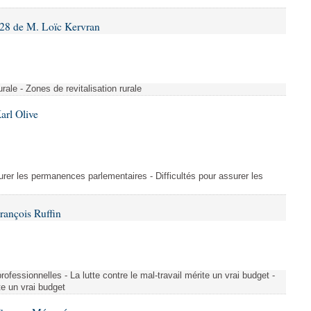
28 de M. Loïc Kervran
rurale - Zones de revitalisation rurale
arl Olive
urer les permanences parlementaires - Difficultés pour assurer les
rançois Ruffin
rofessionnelles - La lutte contre le mal-travail mérite un vrai budget -
ite un vrai budget