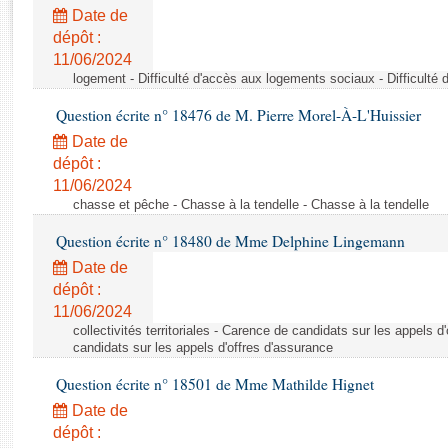
Rapports d'enquête
Date de
Rapports législatifs
dépôt :
Rapports sur l'application des lois
11/06/2024
Baromètre de l’application des lois
logement - Difficulté d'accès aux logements sociaux - Difficult
Question écrite n° 18476 de M. Pierre Morel-À-L'Huissier
Dossiers législatifs
Date de
Budget et sécurité sociale
dépôt :
11/06/2024
Questions écrites et orales
chasse et pêche - Chasse à la tendelle - Chasse à la tendelle
Comptes rendus des débats
Question écrite n° 18480 de Mme Delphine Lingemann
Date de
dépôt :
11/06/2024
collectivités territoriales - Carence de candidats sur les appels 
candidats sur les appels d'offres d'assurance
Question écrite n° 18501 de Mme Mathilde Hignet
Date de
dépôt :