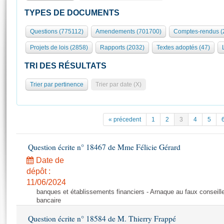
S'id
Présidence
Séance publique
Rôle et pouvoirs de l'Assemblée
Visiter l'Assemblée
TYPES DE DOCUMENTS
Fiches « Connaissance de l’Assemblée »
577 députés
Commissions et autres organes
Visite virtuelle du palais Bourbon
Questions (775112)
Amendements (701700)
Comptes-rendus (
Organisation de l'Assemblée
Groupes politiques
Europe et International
Assister à une séance
Mot
Projets de lois (2858)
Rapports (2032)
Textes adoptés (47)
Présidence
Conférence des Présidents
Bureau
Collège des Ques
Élections législatives
Contrôle et évaluation
Accès des chercheurs à l’Assemblée
TRI DES RÉSULTATS
Congrès
Les évènements
S'inscrire
Trier par pertinence
Trier par date (X)
Pétitions
Statistiques et chiffres clés
Transparence et déontologie
Vous n'ave
Patrimoine
E
Documents de référence
« précedent
1
2
3
4
5
La Bibliothèque
( Constitution | Règlement de l'Assemblée ... )
Documents parlementaires
Les archives
Question écrite n° 18467 de Mme Félicie Gérard
Projets de loi
Contacts et plan d'accès
Date de
Propositions de loi
Histoire
Photos libres de droit
dépôt :
Amendements
Juniors
11/06/2024
Textes adoptés
banques et établissements financiers - Arnaque au faux conseille
Anciennes législatures
bancaire
Liens vers les sites publics
Rapports d'information
Question écrite n° 18584 de M. Thierry Frappé