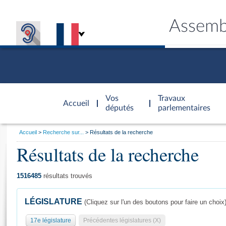
Assemb
Accèder à
la page
Vos
Travaux
Accueil
d'accueil
députés
parlementaires
Vous
Accueil
Recherche sur...
Résultats de la recherche
êtes
Résultats de la recherche
Général
ici
CONNEX
TRAVA
CONNA
DÉC
:
1516485
résultats trouvés
LÉGISLATURE
(Cliquez sur l'un des boutons pour faire un choix
17e législature
Précédentes législatures (X)