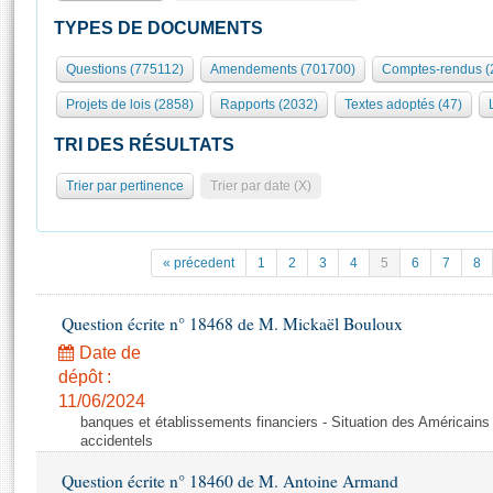
S'id
Présidence
Séance publique
Rôle et pouvoirs de l'Assemblée
Visiter l'Assemblée
TYPES DE DOCUMENTS
Fiches « Connaissance de l’Assemblée »
577 députés
Commissions et autres organes
Visite virtuelle du palais Bourbon
Questions (775112)
Amendements (701700)
Comptes-rendus (
Organisation de l'Assemblée
Groupes politiques
Europe et International
Assister à une séance
Mot
Projets de lois (2858)
Rapports (2032)
Textes adoptés (47)
Présidence
Conférence des Présidents
Bureau
Collège des Ques
Élections législatives
Contrôle et évaluation
Accès des chercheurs à l’Assemblée
TRI DES RÉSULTATS
Congrès
Les évènements
S'inscrire
Trier par pertinence
Trier par date (X)
Pétitions
Statistiques et chiffres clés
Transparence et déontologie
Vous n'ave
Patrimoine
E
Documents de référence
« précedent
1
2
3
4
5
6
7
8
La Bibliothèque
( Constitution | Règlement de l'Assemblée ... )
Documents parlementaires
Les archives
Question écrite n° 18468 de M. Mickaël Bouloux
Projets de loi
Contacts et plan d'accès
Date de
Propositions de loi
Histoire
Photos libres de droit
dépôt :
Amendements
Juniors
11/06/2024
Textes adoptés
banques et établissements financiers - Situation des Américains
Anciennes législatures
accidentels
Liens vers les sites publics
Rapports d'information
Question écrite n° 18460 de M. Antoine Armand