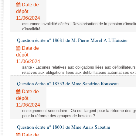
Rapports d'enquête
Date de
Rapports législatifs
dépôt :
Rapports sur l'application des lois
11/06/2024
Baromètre de l’application des lois
assurance invalidité décès - Revalorisation de la pension d'invali
d'invalidité
Question écrite n° 18681 de M. Pierre Morel-À-L'Huissier
Dossiers législatifs
Date de
Budget et sécurité sociale
dépôt :
Questions écrites et orales
11/06/2024
Comptes rendus des débats
santé - Lacunes relatives aux obligations liées aux défibrillateu
relatives aux obligations liées aux défibrillateurs automatisés ex
Question écrite n° 18533 de Mme Sandrine Rousseau
Date de
dépôt :
11/06/2024
enseignement secondaire - Où est l'argent pour la réforme des gr
pour la réforme des groupes de besoins ?
Question écrite n° 18601 de Mme Anaïs Sabatini
Date de