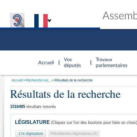
Assemb
Accèder à
la page
Vos
Travaux
Accueil
d'accueil
députés
parlementaires
Vous
Accueil
Recherche sur...
Résultats de la recherche
êtes
Résultats de la recherche
Général
ici
CONNEX
TRAVA
CONNA
DÉC
:
1516485
résultats trouvés
LÉGISLATURE
(Cliquez sur l'un des boutons pour faire un choix
17e législature
Précédentes législatures (X)