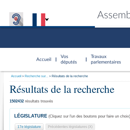
Assemb
Accèder à
la page
Vos
Travaux
Accueil
d'accueil
députés
parlementaires
Vous
Accueil
Recherche sur...
Résultats de la recherche
êtes
Résultats de la recherche
Général
ici
CONNEX
TRAVA
CONNA
DÉC
:
1502432
résultats trouvés
LÉGISLATURE
(Cliquez sur l'un des boutons pour faire un choix
17e législature
Précédentes législatures (X)