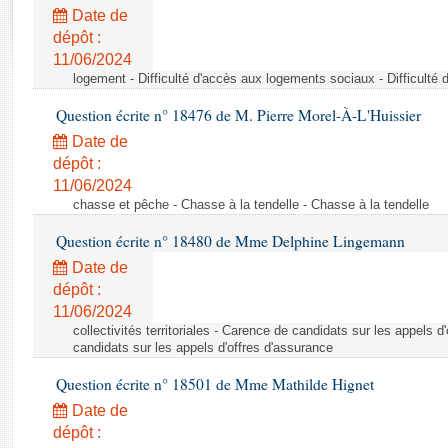
Rapports d'enquête
Date de
Rapports législatifs
dépôt :
Rapports sur l'application des lois
11/06/2024
Baromètre de l’application des lois
logement - Difficulté d'accès aux logements sociaux - Difficult
Question écrite n° 18476 de M. Pierre Morel-À-L'Huissier
Dossiers législatifs
Date de
Budget et sécurité sociale
dépôt :
11/06/2024
Questions écrites et orales
chasse et pêche - Chasse à la tendelle - Chasse à la tendelle
Comptes rendus des débats
Question écrite n° 18480 de Mme Delphine Lingemann
Date de
dépôt :
11/06/2024
collectivités territoriales - Carence de candidats sur les appels 
candidats sur les appels d'offres d'assurance
Question écrite n° 18501 de Mme Mathilde Hignet
Date de
dépôt :