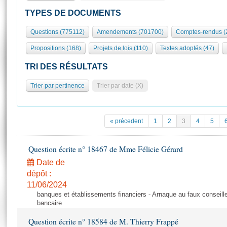
S'id
Présidence
Séance publique
Rôle et pouvoirs de l'Assemblée
Visiter l'Assemblée
TYPES DE DOCUMENTS
Fiches « Connaissance de l’Assemblée »
577 députés
Commissions et autres organes
Visite virtuelle du palais Bourbon
Questions (775112)
Amendements (701700)
Comptes-rendus (
Organisation de l'Assemblée
Groupes politiques
Europe et International
Assister à une séance
Mot
Propositions (168)
Projets de lois (110)
Textes adoptés (47)
Présidence
Conférence des Présidents
Bureau
Collège des Ques
Élections législatives
Contrôle et évaluation
Accès des chercheurs à l’Assemblée
TRI DES RÉSULTATS
Congrès
Les évènements
S'inscrire
Trier par pertinence
Trier par date (X)
Pétitions
Statistiques et chiffres clés
Transparence et déontologie
Vous n'ave
Patrimoine
E
Documents de référence
« précedent
1
2
3
4
5
La Bibliothèque
( Constitution | Règlement de l'Assemblée ... )
Documents parlementaires
Les archives
Question écrite n° 18467 de Mme Félicie Gérard
Projets de loi
Contacts et plan d'accès
Date de
Propositions de loi
Histoire
Photos libres de droit
dépôt :
Amendements
Juniors
11/06/2024
Textes adoptés
banques et établissements financiers - Arnaque au faux conseille
Anciennes législatures
bancaire
Liens vers les sites publics
Rapports d'information
Question écrite n° 18584 de M. Thierry Frappé