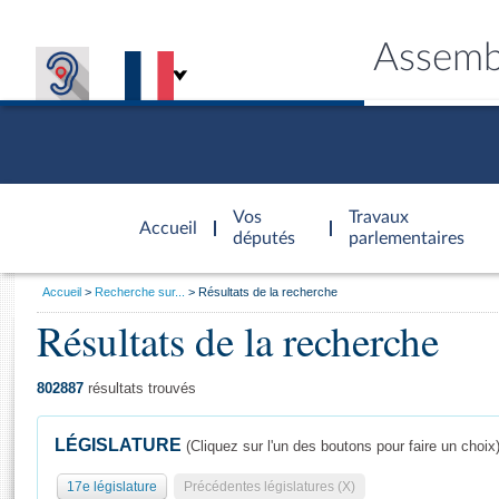
Assemb
Accèder à
la page
Vos
Travaux
Accueil
d'accueil
députés
parlementaires
Vous
Accueil
Recherche sur...
Résultats de la recherche
êtes
Résultats de la recherche
Général
ici
CONNEX
TRAVA
CONNA
DÉC
:
802887
résultats trouvés
LÉGISLATURE
(Cliquez sur l'un des boutons pour faire un choix
17e législature
Précédentes législatures (X)