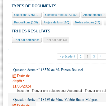
S'id
Présidence
Séance publique
Rôle et pouvoirs de l'Assemblée
Visiter l'Assemblée
TYPES DE DOCUMENTS
Fiches « Connaissance de l’Assemblée »
577 députés
Commissions et autres organes
Visite virtuelle du palais Bourbon
Questions (775112)
Comptes-rendus (23252)
Amendements (2
Organisation de l'Assemblée
Groupes politiques
Europe et International
Assister à une séance
Mot
Propositions (168)
Projets de lois (110)
Textes adoptés (47)
Présidence
Conférence des Présidents
Bureau
Collège des Ques
Élections législatives
Contrôle et évaluation
Accès des chercheurs à l’Assemblée
TRI DES RÉSULTATS
Congrès
Les évènements
S'inscrire
Trier par pertinence
Trier par date (X)
Pétitions
Statistiques et chiffres clés
Transparence et déontologie
Vous n'ave
Patrimoine
E
Documents de référence
« précedent
1
2
3
4
La Bibliothèque
( Constitution | Règlement de l'Assemblée ... )
Documents parlementaires
Les archives
Question écrite n° 18570 de M. Fabien Roussel
Projets de loi
Contacts et plan d'accès
Date de
Propositions de loi
Histoire
Photos libres de droit
dépôt :
Amendements
Juniors
11/06/2024
Textes adoptés
industrie - Trouver une solution pour Ascométal - Trouver une so
Anciennes législatures
Question écrite n° 18489 de Mme Valérie Bazin-Malgras
Liens vers les sites publics
Rapports d'information
Date de