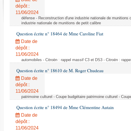
Rapports d'enquête
dépôt :
Rapports législatifs
11/06/2024
Rapports sur l'application des lois
défense - Reconstruction d'une industrie nationale de munitions d
Baromètre de l’application des lois
industrie nationale de munitions de petit calibre
Question écrite n° 18464 de Mme Caroline Fiat
Dossiers législatifs
Date de
Budget et sécurité sociale
dépôt :
11/06/2024
Questions écrites et orales
automobiles - Citroën : rappel massif C3 et DS3 - Citroën : rapp
Comptes rendus des débats
Question écrite n° 18610 de M. Roger Chudeau
Date de
dépôt :
11/06/2024
patrimoine culturel - Coupe budgétaire patrimoine culturel - Coup
Question écrite n° 18494 de Mme Clémentine Autain
Date de
dépôt :
11/06/2024