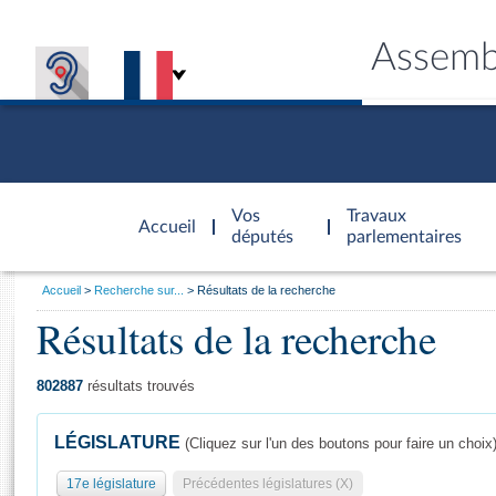
Assemb
Accèder à
la page
Vos
Travaux
Accueil
d'accueil
députés
parlementaires
Vous
Accueil
Recherche sur...
Résultats de la recherche
êtes
Résultats de la recherche
Général
ici
CONNEX
TRAVA
CONNA
DÉC
:
802887
résultats trouvés
LÉGISLATURE
(Cliquez sur l'un des boutons pour faire un choix
17e législature
Précédentes législatures (X)