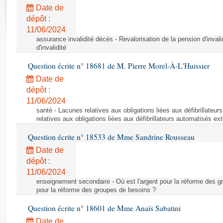
Rapports d'enquête
Date de
Rapports législatifs
dépôt :
Rapports sur l'application des lois
11/06/2024
Baromètre de l’application des lois
assurance invalidité décès - Revalorisation de la pension d'invali
d'invalidité
Question écrite n° 18681 de M. Pierre Morel-À-L'Huissier
Dossiers législatifs
Date de
Budget et sécurité sociale
dépôt :
Questions écrites et orales
11/06/2024
Comptes rendus des débats
santé - Lacunes relatives aux obligations liées aux défibrillateu
relatives aux obligations liées aux défibrillateurs automatisés ex
Question écrite n° 18533 de Mme Sandrine Rousseau
Date de
dépôt :
11/06/2024
enseignement secondaire - Où est l'argent pour la réforme des gr
pour la réforme des groupes de besoins ?
Question écrite n° 18601 de Mme Anaïs Sabatini
Date de