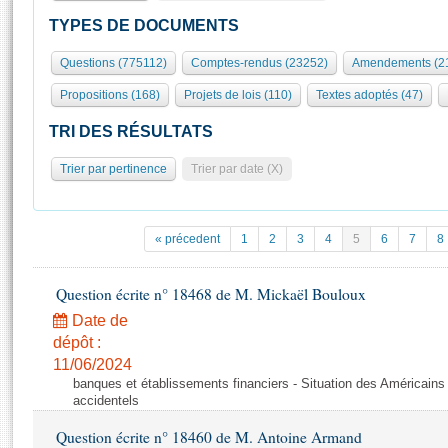
S'id
Présidence
Séance publique
Rôle et pouvoirs de l'Assemblée
Visiter l'Assemblée
TYPES DE DOCUMENTS
Fiches « Connaissance de l’Assemblée »
577 députés
Commissions et autres organes
Visite virtuelle du palais Bourbon
Questions (775112)
Comptes-rendus (23252)
Amendements (2
Organisation de l'Assemblée
Groupes politiques
Europe et International
Assister à une séance
Mot
Propositions (168)
Projets de lois (110)
Textes adoptés (47)
Présidence
Conférence des Présidents
Bureau
Collège des Ques
Élections législatives
Contrôle et évaluation
Accès des chercheurs à l’Assemblée
TRI DES RÉSULTATS
Congrès
Les évènements
S'inscrire
Trier par pertinence
Trier par date (X)
Pétitions
Statistiques et chiffres clés
Transparence et déontologie
Vous n'ave
Patrimoine
E
Documents de référence
« précedent
1
2
3
4
5
6
7
8
La Bibliothèque
( Constitution | Règlement de l'Assemblée ... )
Documents parlementaires
Les archives
Question écrite n° 18468 de M. Mickaël Bouloux
Projets de loi
Contacts et plan d'accès
Date de
Propositions de loi
Histoire
Photos libres de droit
dépôt :
Amendements
Juniors
11/06/2024
Textes adoptés
banques et établissements financiers - Situation des Américains
Anciennes législatures
accidentels
Liens vers les sites publics
Rapports d'information
Question écrite n° 18460 de M. Antoine Armand