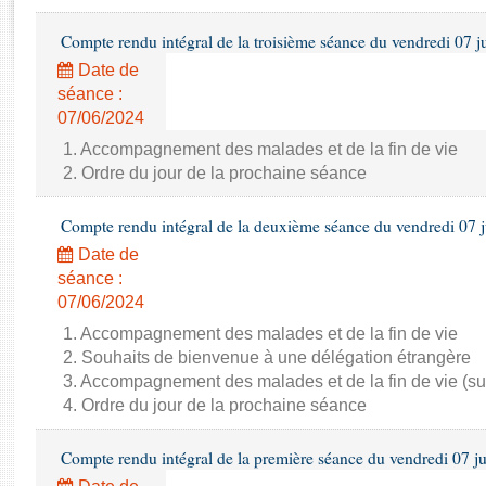
Rapports d'enquête
Rapports législatifs
Compte rendu intégral de la troisième séance du vendredi 07 j
Rapports sur l'application des lois
Date de
Baromètre de l’application des lois
séance :
07/06/2024
Dossiers législatifs
1. Accompagnement des malades et de la fin de vie
2. Ordre du jour de la prochaine séance
Budget et sécurité sociale
Questions écrites et orales
Compte rendu intégral de la deuxième séance du vendredi 07 
Comptes rendus des débats
Date de
séance :
07/06/2024
1. Accompagnement des malades et de la fin de vie
2. Souhaits de bienvenue à une délégation étrangère
3. Accompagnement des malades et de la fin de vie (su
4. Ordre du jour de la prochaine séance
Compte rendu intégral de la première séance du vendredi 07 j