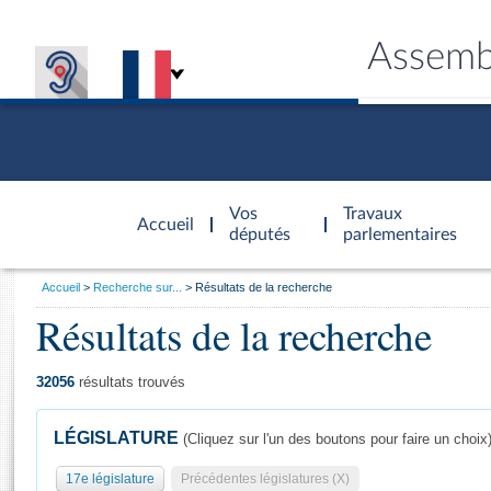
Assemb
Accèder à
la page
Vos
Travaux
Accueil
d'accueil
députés
parlementaires
Vous
Accueil
Recherche sur...
Résultats de la recherche
êtes
Résultats de la recherche
Général
ici
CONNEX
TRAVA
CONNA
DÉC
:
32056
résultats trouvés
LÉGISLATURE
(Cliquez sur l'un des boutons pour faire un choix
17e législature
Précédentes législatures (X)