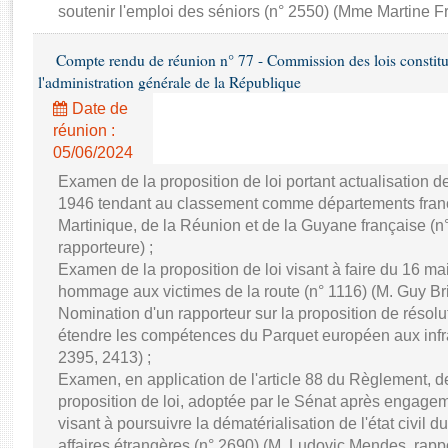
Rapports d'enquête
soutenir l'emploi des séniors (n° 2550) (Mme Martine Fr
Rapports législatifs
Rapports sur l'application des lois
Compte rendu de réunion n° 77 - Commission des lois constitutio
l'administration générale de la République
Baromètre de l’application des lois
Date de
réunion :
Dossiers législatifs
05/06/2024
Budget et sécurité sociale
Examen de la proposition de loi portant actualisation d
Questions écrites et orales
1946 tendant au classement comme départements franç
Comptes rendus des débats
Martinique, de la Réunion et de la Guyane française (
rapporteure) ;
Examen de la proposition de loi visant à faire du 16 ma
hommage aux victimes de la route (n° 1116) (M. Guy Bric
Nomination d'un rapporteur sur la proposition de résol
étendre les compétences du Parquet européen aux infra
2395, 2413) ;
Examen, en application de l'article 88 du Règlement,
proposition de loi, adoptée par le Sénat après engage
visant à poursuivre la dématérialisation de l'état civil d
affaires étrangères (n° 2690) (M. Ludovic Mendes, rappo