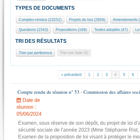
S'id
Présidence
Séance publique
Rôle et pouvoirs de l'Assemblée
Visiter l'Assemblée
TYPES DE DOCUMENTS
Fiches « Connaissance de l’Assemblée »
577 députés
Commissions et autres organes
Visite virtuelle du palais Bourbon
Comptes-rendus (23252)
Projets de lois (2858)
Amendements (
Organisation de l'Assemblée
Groupes politiques
Europe et International
Assister à une séance
Mot
Questions (1543)
Propositions (168)
Textes adoptés (47)
Let
Présidence
Conférence des Présidents
Bureau
Collège des Ques
Élections législatives
Contrôle et évaluation
Accès des chercheurs à l’Assemblée
TRI DES RÉSULTATS
Congrès
Les évènements
S'inscrire
Trier par pertinence
Trier par date (X)
Pétitions
Statistiques et chiffres clés
Transparence et déontologie
Vous n'ave
Patrimoine
E
Documents de référence
« précedent
1
2
3
4
5
6
La Bibliothèque
( Constitution | Règlement de l'Assemblée ... )
Documents parlementaires
Les archives
Compte rendu de réunion n° 53 - Commission des affaires soci
Projets de loi
Contacts et plan d'accès
Date de
Propositions de loi
Histoire
Photos libres de droit
réunion :
Amendements
Juniors
05/06/2024
Textes adoptés
Anciennes législatures
Examen, sous réserve de son dépôt, du projet de loi d
sécurité sociale de l'année 2023 (Mme Stéphanie Rist,
Liens vers les sites publics
Rapports d'information
Examen de la proposition de loi visant à protéger le 