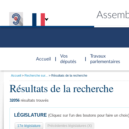
Assemb
Accèder à
la page
Vos
Travaux
Accueil
d'accueil
députés
parlementaires
Vous
Accueil
Recherche sur...
Résultats de la recherche
êtes
Résultats de la recherche
Général
ici
CONNEX
TRAVA
CONNA
DÉC
:
32056
résultats trouvés
LÉGISLATURE
(Cliquez sur l'un des boutons pour faire un choix
17e législature
Précédentes législatures (X)