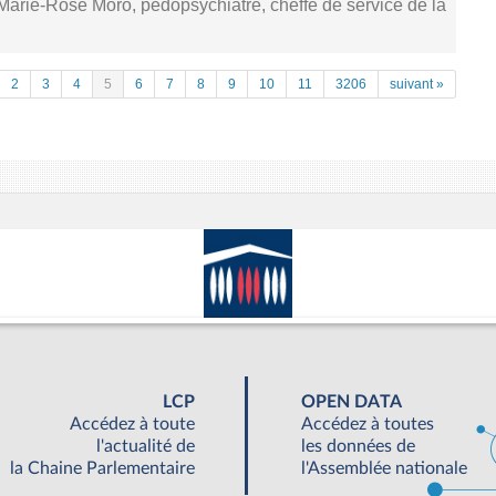
 Marie-Rose Moro, pédopsychiatre, cheffe de service de la
2
3
4
5
6
7
8
9
10
11
3206
suivant »
LCP
OPEN DATA
Accédez à toute
Accédez à toutes
l'actualité de
les données de
la Chaine Parlementaire
l'Assemblée nationale