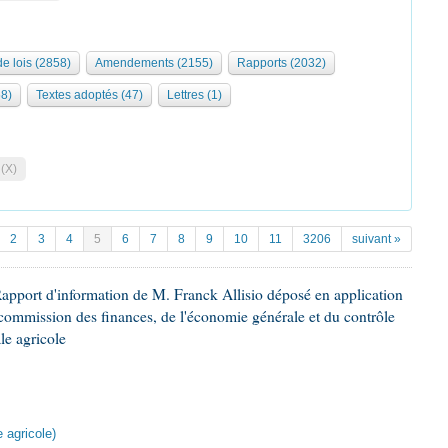
de lois (2858)
Amendements (2155)
Rapports (2032)
68)
Textes adoptés (47)
Lettres (1)
 (X)
2
3
4
5
6
7
8
9
10
11
3206
suivant »
apport d'information de M. Franck Allisio déposé en application
a commission des finances, de l'économie générale et du contrôle
le agricole
 agricole)