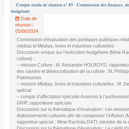
Rapports d'enquête
Compte rendu de réunion n° 85 - Commission des finances, de 
Rapports législatifs
budgétaire
Rapports sur l'application des lois
Date de
Baromètre de l’application des lois
réunion :
05/06/2024
Dossiers législatifs
Commission d'évaluation des politiques publiques relat
médias et Médias, livres et industries culturelles
Budget et sécurité sociale
Discussion unique sur l'exécution budgétaire (Mme Rac
Questions écrites et orales
culture) :
Comptes rendus des débats
– mission Culture : M. Alexandre HOLROYD, rapporteur
des savoirs et démocratisation de la culture ; M. Phil
Patrimoines
– mission Médias, livres et industries culturelles : M
spécial
– compte d'affectation spéciale Avances à l'audiovisu
GRIP, rapporteure spéciale
Discussion sur la thématique d'évaluation : Les ressou
établissements culturels afin de compenser l'inflatio
rapporteur spécial ; Mme Rachida DATI, ministre de la c
Discussion sur la thématique d'évaluation : Le crédit d'