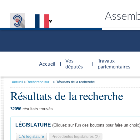
Assemb
Accèder à
la page
Vos
Travaux
Accueil
d'accueil
députés
parlementaires
Vous
Accueil
Recherche sur...
Résultats de la recherche
êtes
Résultats de la recherche
Général
ici
CONNEX
TRAVA
CONNA
DÉC
:
32056
résultats trouvés
LÉGISLATURE
(Cliquez sur l'un des boutons pour faire un choix
17e législature
Précédentes législatures (X)