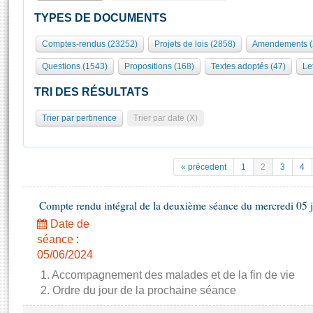
S'id
Présidence
Séance publique
Rôle et pouvoirs de l'Assemblée
Visiter l'Assemblée
TYPES DE DOCUMENTS
Fiches « Connaissance de l’Assemblée »
577 députés
Commissions et autres organes
Visite virtuelle du palais Bourbon
Comptes-rendus (23252)
Projets de lois (2858)
Amendements (
Organisation de l'Assemblée
Groupes politiques
Europe et International
Assister à une séance
Mot
Questions (1543)
Propositions (168)
Textes adoptés (47)
Let
Présidence
Conférence des Présidents
Bureau
Collège des Ques
Élections législatives
Contrôle et évaluation
Accès des chercheurs à l’Assemblée
TRI DES RÉSULTATS
Congrès
Les évènements
S'inscrire
Trier par pertinence
Trier par date (X)
Pétitions
Statistiques et chiffres clés
Transparence et déontologie
Vous n'ave
Patrimoine
E
Documents de référence
« précedent
1
2
3
4
La Bibliothèque
( Constitution | Règlement de l'Assemblée ... )
Documents parlementaires
Les archives
Compte rendu intégral de la deuxième séance du mercredi 05 
Projets de loi
Contacts et plan d'accès
Date de
Propositions de loi
Histoire
Photos libres de droit
séance :
Amendements
Juniors
05/06/2024
Textes adoptés
Anciennes législatures
1. Accompagnement des malades et de la fin de vie
2. Ordre du jour de la prochaine séance
Liens vers les sites publics
Rapports d'information