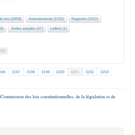
de lois (2858)
Amendements (2155)
Rapports (2032)
68)
Textes adoptés (47)
Lettres (1)
 (X)
196
3197
3198
3199
3200
3201
3202
3203
mmission des lois constitutionnelles, de la législation et de