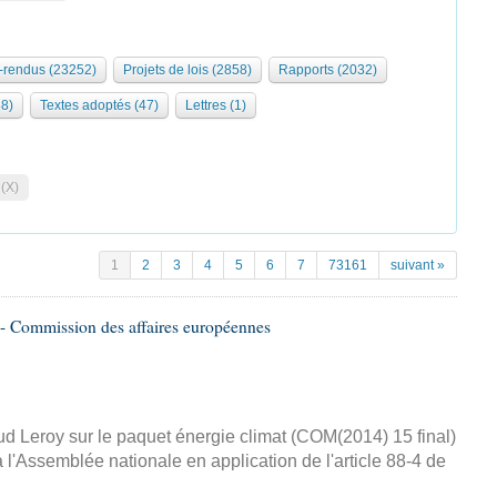
rendus (23252)
Projets de lois (2858)
Rapports (2032)
68)
Textes adoptés (47)
Lettres (1)
 (X)
1
2
3
4
5
6
7
73161
suivant »
- Commission des affaires européennes
d Leroy sur le paquet énergie climat (COM(2014) 15 final)
 l'Assemblée nationale en application de l'article 88-4 de