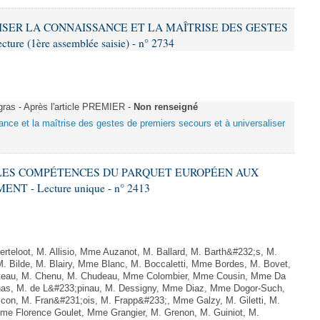
ALISER LA CONNAISSANCE ET LA MAÎTRISE DES GESTES
re (1ère assemblée saisie) - n° 2734
as - Après l'article PREMIER -
Non renseigné
sance et la maîtrise des gestes de premiers secours et à universaliser
E LES COMPÉTENCES DU PARQUET EUROPÉEN AUX
 - Lecture unique - n° 2413
teloot, M. Allisio, Mme Auzanot, M. Ballard, M. Barth&#232;s, M.
M. Bilde, M. Blairy, Mme Blanc, M. Boccaletti, Mme Bordes, M. Bovet,
atteau, M. Chenu, M. Chudeau, Mme Colombier, Mme Cousin, Mme Da
nas, M. de L&#233;pinau, M. Dessigny, Mme Diaz, Mme Dogor-Such,
on, M. Fran&#231;ois, M. Frapp&#233;, Mme Galzy, M. Giletti, M.
 Mme Florence Goulet, Mme Grangier, M. Grenon, M. Guiniot, M.