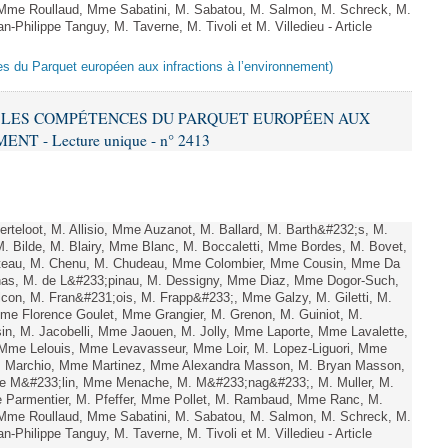
Mme Roullaud, Mme Sabatini, M. Sabatou, M. Salmon, M. Schreck, M.
-Philippe Tanguy, M. Taverne, M. Tivoli et M. Villedieu - Article
es du Parquet européen aux infractions à l’environnement)
RE LES COMPÉTENCES DU PARQUET EUROPÉEN AUX
 - Lecture unique - n° 2413
teloot, M. Allisio, Mme Auzanot, M. Ballard, M. Barth&#232;s, M.
M. Bilde, M. Blairy, Mme Blanc, M. Boccaletti, Mme Bordes, M. Bovet,
atteau, M. Chenu, M. Chudeau, Mme Colombier, Mme Cousin, Mme Da
nas, M. de L&#233;pinau, M. Dessigny, Mme Diaz, Mme Dogor-Such,
on, M. Fran&#231;ois, M. Frapp&#233;, Mme Galzy, M. Giletti, M.
 Mme Florence Goulet, Mme Grangier, M. Grenon, M. Guiniot, M.
n, M. Jacobelli, Mme Jaouen, M. Jolly, Mme Laporte, Mme Lavalette,
me Lelouis, Mme Levavasseur, Mme Loir, M. Lopez-Liguori, Mme
 M. Marchio, Mme Martinez, Mme Alexandra Masson, M. Bryan Masson,
e M&#233;lin, Mme Menache, M. M&#233;nag&#233;, M. Muller, M.
 Parmentier, M. Pfeffer, Mme Pollet, M. Rambaud, Mme Ranc, M.
Mme Roullaud, Mme Sabatini, M. Sabatou, M. Salmon, M. Schreck, M.
-Philippe Tanguy, M. Taverne, M. Tivoli et M. Villedieu - Article