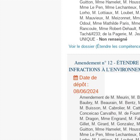
Guitton, Mme Hamelet, M. Houssi
Mme Le Pen, Mme Lechanteux, M
Lorho, M. Lottiaux, M. Loubet,
M. Mauvieux, M. Meizonnet, Mm
Odoul, Mme Mathilde Paris, Mme
Rancoule, Mme Robert-Dehault, 
Tach&#233; de la Pagerie, M. Jean
UNIQUE -
Non renseigné
Voir le dossier (Étendre les compétenc
Amendement n° 12 - ÉTEND
INFRACTIONS À L’ENVIRONNEMENT
Date de
dépôt :
08/06/2024
Amendement de M. Meurin, M. Ber
Baubry, M. Beaurain, M. Bentz, 
M. Buisson, M. Cabrolier, M. C
Conceicao Carvalho, M. de Four
M. Dragon, Mme Engrand, M. Falc
Gillet, M. Girard, M. Gonzalez,
Guitton, Mme Hamelet, M. Houssi
Mme Le Pen, Mme Lechanteux, M