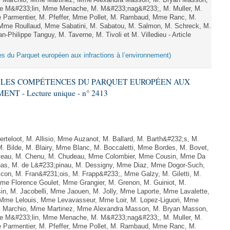
 M. Marchio, Mme Martinez, Mme Alexandra Masson, M. Bryan Masson,
e M&#233;lin, Mme Menache, M. M&#233;nag&#233;, M. Muller, M.
 Parmentier, M. Pfeffer, Mme Pollet, M. Rambaud, Mme Ranc, M.
Mme Roullaud, Mme Sabatini, M. Sabatou, M. Salmon, M. Schreck, M.
-Philippe Tanguy, M. Taverne, M. Tivoli et M. Villedieu - Article
es du Parquet européen aux infractions à l’environnement)
RE LES COMPÉTENCES DU PARQUET EUROPÉEN AUX
 - Lecture unique - n° 2413
teloot, M. Allisio, Mme Auzanot, M. Ballard, M. Barth&#232;s, M.
M. Bilde, M. Blairy, Mme Blanc, M. Boccaletti, Mme Bordes, M. Bovet,
atteau, M. Chenu, M. Chudeau, Mme Colombier, Mme Cousin, Mme Da
nas, M. de L&#233;pinau, M. Dessigny, Mme Diaz, Mme Dogor-Such,
on, M. Fran&#231;ois, M. Frapp&#233;, Mme Galzy, M. Giletti, M.
 Mme Florence Goulet, Mme Grangier, M. Grenon, M. Guiniot, M.
n, M. Jacobelli, Mme Jaouen, M. Jolly, Mme Laporte, Mme Lavalette,
me Lelouis, Mme Levavasseur, Mme Loir, M. Lopez-Liguori, Mme
 M. Marchio, Mme Martinez, Mme Alexandra Masson, M. Bryan Masson,
e M&#233;lin, Mme Menache, M. M&#233;nag&#233;, M. Muller, M.
 Parmentier, M. Pfeffer, Mme Pollet, M. Rambaud, Mme Ranc, M.