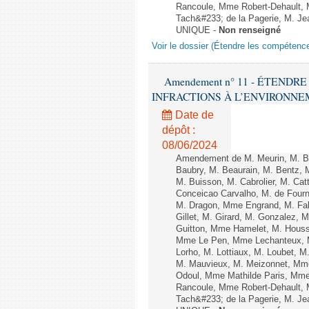
Rancoule, Mme Robert-Dehault, 
Tach&#233; de la Pagerie, M. Jean
UNIQUE -
Non renseigné
Voir le dossier (Étendre les compétenc
Amendement n° 11 - ÉTEND
INFRACTIONS À L’ENVIRONNEMENT
Date de
dépôt :
08/06/2024
Amendement de M. Meurin, M. Ber
Baubry, M. Beaurain, M. Bentz, 
M. Buisson, M. Cabrolier, M. C
Conceicao Carvalho, M. de Four
M. Dragon, Mme Engrand, M. Falc
Gillet, M. Girard, M. Gonzalez,
Guitton, Mme Hamelet, M. Houssi
Mme Le Pen, Mme Lechanteux, M
Lorho, M. Lottiaux, M. Loubet,
M. Mauvieux, M. Meizonnet, Mm
Odoul, Mme Mathilde Paris, Mme
Rancoule, Mme Robert-Dehault, 
Tach&#233; de la Pagerie, M. Jean