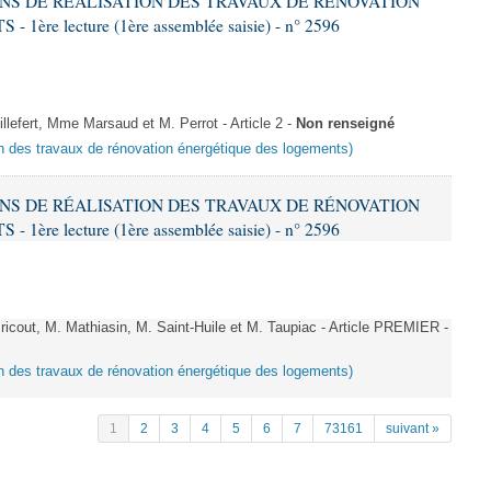
IONS DE RÉALISATION DES TRAVAUX DE RÉNOVATION
e lecture (1ère assemblée saisie) - n° 2596
fert, Mme Marsaud et M. Perrot - Article 2 -
Non renseigné
ion des travaux de rénovation énergétique des logements)
IONS DE RÉALISATION DES TRAVAUX DE RÉNOVATION
e lecture (1ère assemblée saisie) - n° 2596
cout, M. Mathiasin, M. Saint-Huile et M. Taupiac - Article PREMIER -
ion des travaux de rénovation énergétique des logements)
1
2
3
4
5
6
7
73161
suivant »