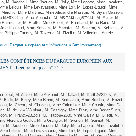
n, M. Jacobelli, Mme Jaouen, M. Jolly, Mme Laporte, Mme Lavalette,
me Lelouis, Mme Levavasseur, Mme Loir, M. Lopez-Liguori, Mme
 M. Marchio, Mme Martinez, Mme Alexandra Masson, M. Bryan Masson,
e M&#233;lin, Mme Menache, M. M&#233;nag&#233;, M. Muller, M.
 Parmentier, M. Pfeffer, Mme Pollet, M. Rambaud, Mme Ranc, M.
Mme Roullaud, Mme Sabatini, M. Sabatou, M. Salmon, M. Schreck, M.
-Philippe Tanguy, M. Taverne, M. Tivoli et M. Villedieu - Article
es du Parquet européen aux infractions à l’environnement)
RE LES COMPÉTENCES DU PARQUET EUROPÉEN AUX
 - Lecture unique - n° 2413
teloot, M. Allisio, Mme Auzanot, M. Ballard, M. Barth&#232;s, M.
M. Bilde, M. Blairy, Mme Blanc, M. Boccaletti, Mme Bordes, M. Bovet,
atteau, M. Chenu, M. Chudeau, Mme Colombier, Mme Cousin, Mme Da
nas, M. de L&#233;pinau, M. Dessigny, Mme Diaz, Mme Dogor-Such,
on, M. Fran&#231;ois, M. Frapp&#233;, Mme Galzy, M. Giletti, M.
 Mme Florence Goulet, Mme Grangier, M. Grenon, M. Guiniot, M.
n, M. Jacobelli, Mme Jaouen, M. Jolly, Mme Laporte, Mme Lavalette,
me Lelouis, Mme Levavasseur, Mme Loir, M. Lopez-Liguori, Mme