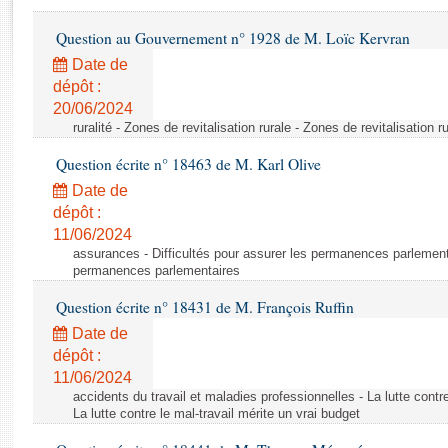
Rapports d'enquête
Rapports législatifs
Question au Gouvernement n° 1928 de M. Loïc Kervran
Rapports sur l'application des lois
Date de
Baromètre de l’application des lois
dépôt :
20/06/2024
ruralité - Zones de revitalisation rurale - Zones de revitalisation r
Dossiers législatifs
Question écrite n° 18463 de M. Karl Olive
Budget et sécurité sociale
Questions écrites et orales
Date de
dépôt :
Comptes rendus des débats
11/06/2024
assurances - Difficultés pour assurer les permanences parlementa
permanences parlementaires
Question écrite n° 18431 de M. François Ruffin
Date de
dépôt :
11/06/2024
accidents du travail et maladies professionnelles - La lutte contre
La lutte contre le mal-travail mérite un vrai budget