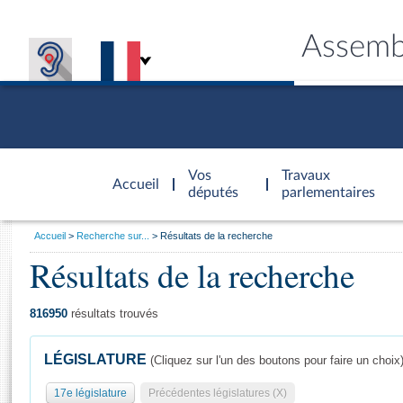
Assemb
Accèder à
la page
Vos
Travaux
Accueil
d'accueil
députés
parlementaires
Vous
Accueil
Recherche sur...
Résultats de la recherche
êtes
Résultats de la recherche
Général
ici
CONNEX
TRAVA
CONNA
DÉC
:
816950
résultats trouvés
LÉGISLATURE
(Cliquez sur l'un des boutons pour faire un choix
17e législature
Précédentes législatures (X)