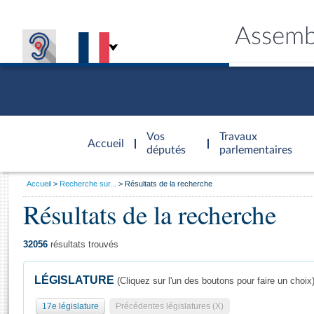
Assemb
Accèder à
la page
Vos
Travaux
Accueil
d'accueil
députés
parlementaires
Vous
Accueil
Recherche sur...
Résultats de la recherche
êtes
Résultats de la recherche
Général
ici
CONNEX
TRAVA
CONNA
DÉC
:
32056
résultats trouvés
LÉGISLATURE
(Cliquez sur l'un des boutons pour faire un choix
17e législature
Précédentes législatures (X)