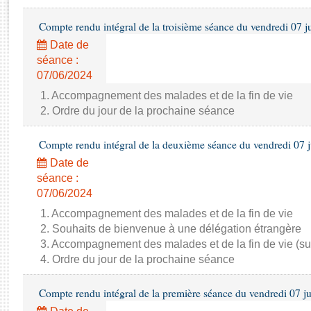
Rapports d'enquête
Rapports législatifs
Compte rendu intégral de la troisième séance du vendredi 07 j
Rapports sur l'application des lois
Date de
Baromètre de l’application des lois
séance :
07/06/2024
Dossiers législatifs
1. Accompagnement des malades et de la fin de vie
2. Ordre du jour de la prochaine séance
Budget et sécurité sociale
Questions écrites et orales
Compte rendu intégral de la deuxième séance du vendredi 07 
Comptes rendus des débats
Date de
séance :
07/06/2024
1. Accompagnement des malades et de la fin de vie
2. Souhaits de bienvenue à une délégation étrangère
3. Accompagnement des malades et de la fin de vie (su
4. Ordre du jour de la prochaine séance
Compte rendu intégral de la première séance du vendredi 07 j