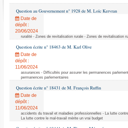
Rapports d'enquête
Rapports législatifs
Question au Gouvernement n° 1928 de M. Loïc Kervran
Rapports sur l'application des lois
Date de
Baromètre de l’application des lois
dépôt :
20/06/2024
ruralité - Zones de revitalisation rurale - Zones de revitalisation r
Dossiers législatifs
Question écrite n° 18463 de M. Karl Olive
Budget et sécurité sociale
Questions écrites et orales
Date de
dépôt :
Comptes rendus des débats
11/06/2024
assurances - Difficultés pour assurer les permanences parlementa
permanences parlementaires
Question écrite n° 18431 de M. François Ruffin
Date de
dépôt :
11/06/2024
accidents du travail et maladies professionnelles - La lutte contre
La lutte contre le mal-travail mérite un vrai budget