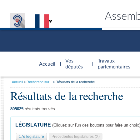
Assemb
Accèder à
la page
Vos
Travaux
Accueil
d'accueil
députés
parlementaires
Vous
Accueil
Recherche sur...
Résultats de la recherche
êtes
Résultats de la recherche
Général
ici
CONNEX
TRAVA
CONNA
DÉC
:
805625
résultats trouvés
LÉGISLATURE
(Cliquez sur l'un des boutons pour faire un choix
17e législature
Précédentes législatures (X)