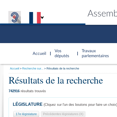
Assemb
Accèder à
la page
Vos
Travaux
Accueil
d'accueil
députés
parlementaires
Vous
Accueil
Recherche sur...
Résultats de la recherche
êtes
Résultats de la recherche
Général
ici
CONNEX
TRAVA
CONNA
DÉC
:
742916
résultats trouvés
LÉGISLATURE
(Cliquez sur l'un des boutons pour faire un choix
17e législature
Précédentes législatures (X)