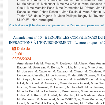
Lorho, M. Lottiaux, M. Loubet, M. Marchio, Mme Martinez, Mm
M. Mauvieux, M. Meizonnet, Mme M&#233;lin, Mme Menache, M
Odoul, Mme Mathilde Paris, Mme Parmentier, M. Pfeffer, Mme 
Rancoule, Mme Robert-Dehault, Mme Roullaud, Mme Sabatini, 
Tach&#233; de la Pagerie, M. Jean-Philippe Tanguy, M. Taverne, M.
UNIQUE -
Non renseigné
Voir le dossier (Étendre les compétences du Parquet européen aux infr
Amendement n° 10 - ÉTENDRE LES COMPÉTENCES D
INFRACTIONS À L’ENVIRONNEMENT - Lecture unique - n° 
Date de
dépôt :
08/06/2024
Amendement de M. Meurin, M. Berteloot, M. Allisio, Mme Auzano
Baubry, M. Beaurain, M. Bentz, M. Bilde, M. Blairy, Mme Blanc
M. Buisson, M. Cabrolier, M. Catteau, M. Chenu, M. Chudeau
Conceicao Carvalho, M. de Fournas, M. de L&#233;pinau, M. 
M. Dragon, Mme Engrand, M. Falcon, M. Fran&#231;ois, M. Frap
Gillet, M. Girard, M. Gonzalez, Mme Florence Goulet, Mme Grang
Guitton, Mme Hamelet, M. Houssin, M. Jacobelli, Mme Jaouen, 
Mme Le Pen, Mme Lechanteux, Mme Lelouis, Mme Levavasseur,
Lorho, M. Lottiaux, M. Loubet, M. Marchio, Mme Martinez, Mm
M. Mauvieux, M. Meizonnet, Mme M&#233;lin, Mme Menache, M
Odoul, Mme Mathilde Paris, Mme Parmentier, M. Pfeffer, Mme 