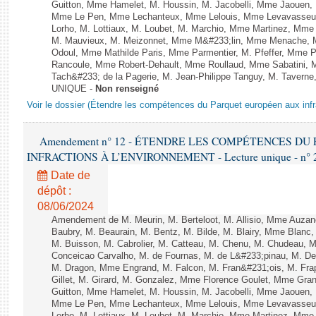
Guitton, Mme Hamelet, M. Houssin, M. Jacobelli, Mme Jaouen, 
Mme Le Pen, Mme Lechanteux, Mme Lelouis, Mme Levavasseur,
Lorho, M. Lottiaux, M. Loubet, M. Marchio, Mme Martinez, Mm
M. Mauvieux, M. Meizonnet, Mme M&#233;lin, Mme Menache, M
Odoul, Mme Mathilde Paris, Mme Parmentier, M. Pfeffer, Mme 
Rancoule, Mme Robert-Dehault, Mme Roullaud, Mme Sabatini, 
Tach&#233; de la Pagerie, M. Jean-Philippe Tanguy, M. Taverne, M.
UNIQUE -
Non renseigné
Voir le dossier (Étendre les compétences du Parquet européen aux infr
Amendement n° 12 - ÉTENDRE LES COMPÉTENCES D
INFRACTIONS À L’ENVIRONNEMENT - Lecture unique - n° 
Date de
dépôt :
08/06/2024
Amendement de M. Meurin, M. Berteloot, M. Allisio, Mme Auzano
Baubry, M. Beaurain, M. Bentz, M. Bilde, M. Blairy, Mme Blanc
M. Buisson, M. Cabrolier, M. Catteau, M. Chenu, M. Chudeau
Conceicao Carvalho, M. de Fournas, M. de L&#233;pinau, M. 
M. Dragon, Mme Engrand, M. Falcon, M. Fran&#231;ois, M. Frap
Gillet, M. Girard, M. Gonzalez, Mme Florence Goulet, Mme Grang
Guitton, Mme Hamelet, M. Houssin, M. Jacobelli, Mme Jaouen, 
Mme Le Pen, Mme Lechanteux, Mme Lelouis, Mme Levavasseur,