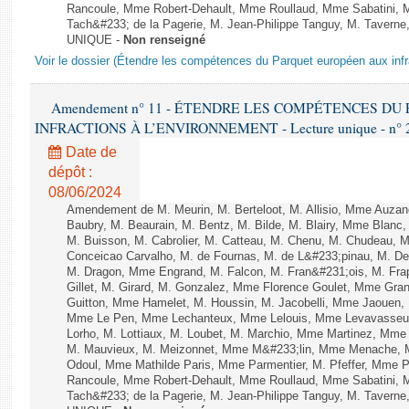
Rancoule, Mme Robert-Dehault, Mme Roullaud, Mme Sabatini, 
Tach&#233; de la Pagerie, M. Jean-Philippe Tanguy, M. Taverne, M.
UNIQUE -
Non renseigné
Voir le dossier (Étendre les compétences du Parquet européen aux infr
Amendement n° 11 - ÉTENDRE LES COMPÉTENCES D
INFRACTIONS À L’ENVIRONNEMENT - Lecture unique - n° 
Date de
dépôt :
08/06/2024
Amendement de M. Meurin, M. Berteloot, M. Allisio, Mme Auzano
Baubry, M. Beaurain, M. Bentz, M. Bilde, M. Blairy, Mme Blanc
M. Buisson, M. Cabrolier, M. Catteau, M. Chenu, M. Chudeau
Conceicao Carvalho, M. de Fournas, M. de L&#233;pinau, M. 
M. Dragon, Mme Engrand, M. Falcon, M. Fran&#231;ois, M. Frap
Gillet, M. Girard, M. Gonzalez, Mme Florence Goulet, Mme Grang
Guitton, Mme Hamelet, M. Houssin, M. Jacobelli, Mme Jaouen, 
Mme Le Pen, Mme Lechanteux, Mme Lelouis, Mme Levavasseur,
Lorho, M. Lottiaux, M. Loubet, M. Marchio, Mme Martinez, Mm
M. Mauvieux, M. Meizonnet, Mme M&#233;lin, Mme Menache, M
Odoul, Mme Mathilde Paris, Mme Parmentier, M. Pfeffer, Mme 
Rancoule, Mme Robert-Dehault, Mme Roullaud, Mme Sabatini, 
Tach&#233; de la Pagerie, M. Jean-Philippe Tanguy, M. Taverne, M.