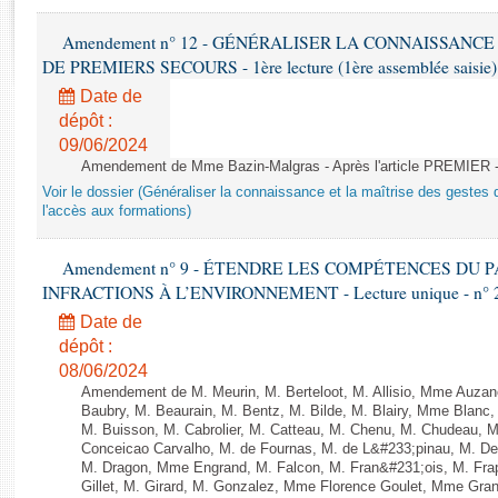
Rapports d'enquête
Rapports législatifs
Amendement n° 12 - GÉNÉRALISER LA CONNAISSANCE
Rapports sur l'application des lois
DE PREMIERS SECOURS - 1ère lecture (1ère assemblée saisie) 
Baromètre de l’application des lois
Date de
dépôt :
09/06/2024
Dossiers législatifs
Amendement de Mme Bazin-Malgras - Après l'article PREMIER 
Budget et sécurité sociale
Voir le dossier (Généraliser la connaissance et la maîtrise des gestes 
Questions écrites et orales
l'accès aux formations)
Comptes rendus des débats
Amendement n° 9 - ÉTENDRE LES COMPÉTENCES DU
INFRACTIONS À L’ENVIRONNEMENT - Lecture unique - n° 
Date de
dépôt :
08/06/2024
Amendement de M. Meurin, M. Berteloot, M. Allisio, Mme Auzano
Baubry, M. Beaurain, M. Bentz, M. Bilde, M. Blairy, Mme Blanc
M. Buisson, M. Cabrolier, M. Catteau, M. Chenu, M. Chudeau
Conceicao Carvalho, M. de Fournas, M. de L&#233;pinau, M. 
M. Dragon, Mme Engrand, M. Falcon, M. Fran&#231;ois, M. Frap
Gillet, M. Girard, M. Gonzalez, Mme Florence Goulet, Mme Grang