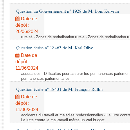
Rapports d'enquête
Rapports législatifs
Question au Gouvernement n° 1928 de M. Loïc Kervran
Rapports sur l'application des lois
Date de
Baromètre de l’application des lois
dépôt :
20/06/2024
ruralité - Zones de revitalisation rurale - Zones de revitalisation r
Dossiers législatifs
Question écrite n° 18463 de M. Karl Olive
Budget et sécurité sociale
Questions écrites et orales
Date de
dépôt :
Comptes rendus des débats
11/06/2024
assurances - Difficultés pour assurer les permanences parlementa
permanences parlementaires
Question écrite n° 18431 de M. François Ruffin
Date de
dépôt :
11/06/2024
accidents du travail et maladies professionnelles - La lutte contre
La lutte contre le mal-travail mérite un vrai budget