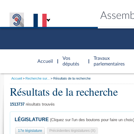
Assemb
Accèder à
la page
Vos
Travaux
Accueil
d'accueil
députés
parlementaires
Vous
Accueil
Recherche sur...
Résultats de la recherche
êtes
Résultats de la recherche
Général
ici
CONNEX
TRAVA
CONNA
DÉC
:
1513737
résultats trouvés
LÉGISLATURE
(Cliquez sur l'un des boutons pour faire un choix
17e législature
Précédentes législatures (X)