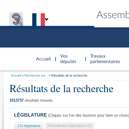
Assemb
Accèder à
la page
Vos
Travaux
Accueil
d'accueil
députés
parlementaires
Vous
Accueil
Recherche sur...
Résultats de la recherche
êtes
Résultats de la recherche
Général
ici
CONNEX
TRAVA
CONNA
DÉC
:
1513737
résultats trouvés
LÉGISLATURE
(Cliquez sur l'un des boutons pour faire un choix
17e législature
Précédentes législatures (X)