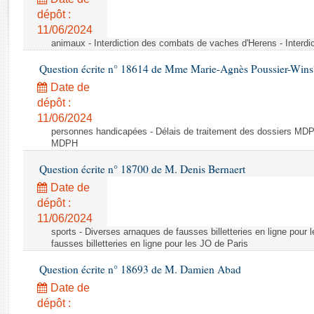
Rapports d'enquête
dépôt :
Rapports législatifs
11/06/2024
Rapports sur l'application des lois
animaux - Interdiction des combats de vaches d'Herens - Interd
Baromètre de l’application des lois
Question écrite n° 18614 de Mme Marie-Agnès Poussier-Win
Date de
Dossiers législatifs
dépôt :
Budget et sécurité sociale
11/06/2024
Questions écrites et orales
personnes handicapées - Délais de traitement des dossiers MDPH
MDPH
Comptes rendus des débats
Question écrite n° 18700 de M. Denis Bernaert
Date de
dépôt :
11/06/2024
sports - Diverses arnaques de fausses billetteries en ligne pour
fausses billetteries en ligne pour les JO de Paris
Question écrite n° 18693 de M. Damien Abad
Date de
dépôt :