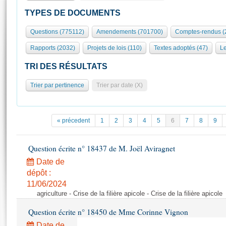
S'id
Présidence
Séance publique
Rôle et pouvoirs de l'Assemblée
Visiter l'Assemblée
TYPES DE DOCUMENTS
Fiches « Connaissance de l’Assemblée »
577 députés
Commissions et autres organes
Visite virtuelle du palais Bourbon
Questions (775112)
Amendements (701700)
Comptes-rendus (
Organisation de l'Assemblée
Groupes politiques
Europe et International
Assister à une séance
Mot
Rapports (2032)
Projets de lois (110)
Textes adoptés (47)
Le
Présidence
Conférence des Présidents
Bureau
Collège des Ques
Élections législatives
Contrôle et évaluation
Accès des chercheurs à l’Assemblée
TRI DES RÉSULTATS
Congrès
Les évènements
S'inscrire
Trier par pertinence
Trier par date (X)
Pétitions
Statistiques et chiffres clés
Transparence et déontologie
Vous n'ave
Patrimoine
E
Documents de référence
« précedent
1
2
3
4
5
6
7
8
9
La Bibliothèque
( Constitution | Règlement de l'Assemblée ... )
Documents parlementaires
Les archives
Question écrite n° 18437 de M. Joël Aviragnet
Projets de loi
Contacts et plan d'accès
Date de
Propositions de loi
Histoire
Photos libres de droit
dépôt :
Amendements
Juniors
11/06/2024
Textes adoptés
agriculture - Crise de la filière apicole - Crise de la filière apicole
Anciennes législatures
Question écrite n° 18450 de Mme Corinne Vignon
Liens vers les sites publics
Rapports d'information
Date de