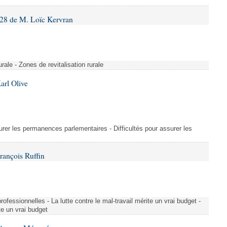
28 de M. Loïc Kervran
rurale - Zones de revitalisation rurale
arl Olive
urer les permanences parlementaires - Difficultés pour assurer les
rançois Ruffin
rofessionnelles - La lutte contre le mal-travail mérite un vrai budget -
ite un vrai budget