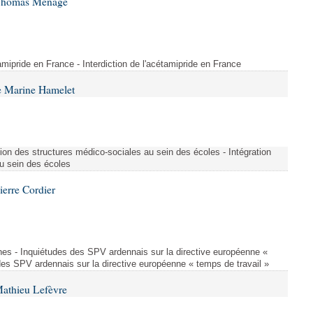
 Thomas Ménagé
étamipride en France - Interdiction de l'acétamipride en France
e Marine Hamelet
ion des structures médico-sociales au sein des écoles - Intégration
u sein des écoles
ierre Cordier
nes - Inquiétudes des SPV ardennais sur la directive européenne «
des SPV ardennais sur la directive européenne « temps de travail »
Mathieu Lefèvre