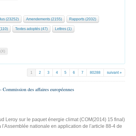
us (23252)
Amendements (2155)
Rapports (2032)
 (110)
Textes adoptés (47)
Lettres (1)
 (X)
1
2
3
4
5
6
7
80288
suivant »
- Commission des affaires européennes
d Leroy sur le paquet énergie climat (COM(2014) 15 final)
 l'Assemblée nationale en application de l'article 88-4 de