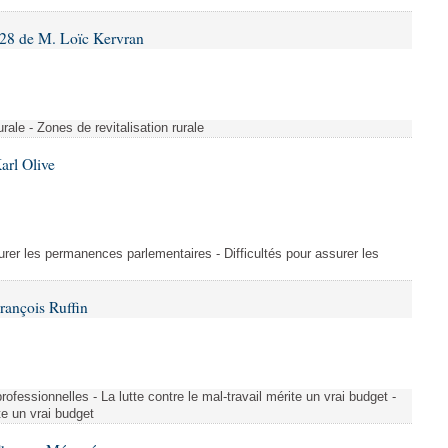
28 de M. Loïc Kervran
rurale - Zones de revitalisation rurale
arl Olive
urer les permanences parlementaires - Difficultés pour assurer les
rançois Ruffin
rofessionnelles - La lutte contre le mal-travail mérite un vrai budget -
ite un vrai budget