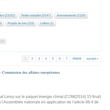
us (23252)
Textes adoptés (5247)
Amendements (2155)
8)
Projets de lois (110)
Lettres (1)
 (X)
1
2
3
4
5
6
7
80808
suivant »
- Commission des affaires européennes
d Leroy sur le paquet énergie climat (COM(2014) 15 final)
 l'Assemblée nationale en application de l'article 88-4 de