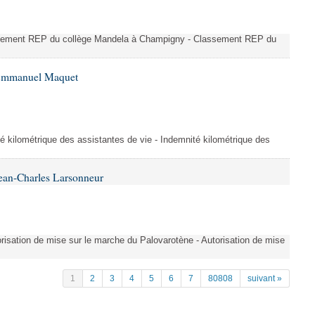
ssement REP du collège Mandela à Champigny - Classement REP du
 Emmanuel Maquet
é kilométrique des assistantes de vie - Indemnité kilométrique des
ean-Charles Larsonneur
isation de mise sur le marche du Palovarotène - Autorisation de mise
1
2
3
4
5
6
7
80808
suivant »