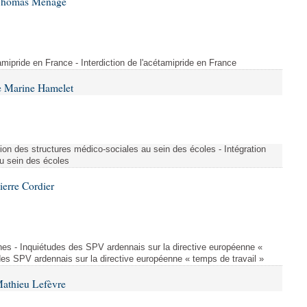
 Thomas Ménagé
étamipride en France - Interdiction de l'acétamipride en France
e Marine Hamelet
ion des structures médico-sociales au sein des écoles - Intégration
u sein des écoles
ierre Cordier
nes - Inquiétudes des SPV ardennais sur la directive européenne «
des SPV ardennais sur la directive européenne « temps de travail »
Mathieu Lefèvre