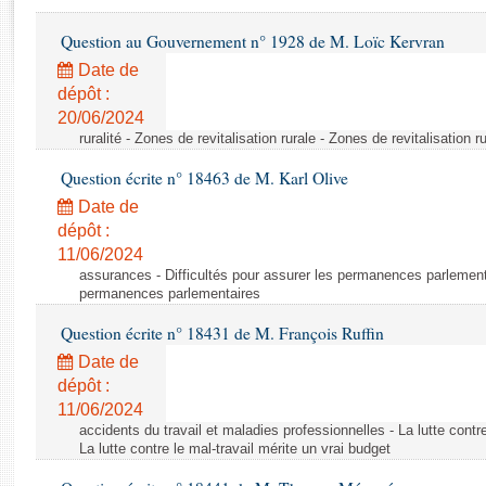
Rapports d'enquête
Rapports législatifs
Question au Gouvernement n° 1928 de M. Loïc Kervran
Rapports sur l'application des lois
Date de
Baromètre de l’application des lois
dépôt :
20/06/2024
ruralité - Zones de revitalisation rurale - Zones de revitalisation r
Dossiers législatifs
Question écrite n° 18463 de M. Karl Olive
Budget et sécurité sociale
Questions écrites et orales
Date de
dépôt :
Comptes rendus des débats
11/06/2024
assurances - Difficultés pour assurer les permanences parlementa
permanences parlementaires
Question écrite n° 18431 de M. François Ruffin
Date de
dépôt :
11/06/2024
accidents du travail et maladies professionnelles - La lutte contre
La lutte contre le mal-travail mérite un vrai budget