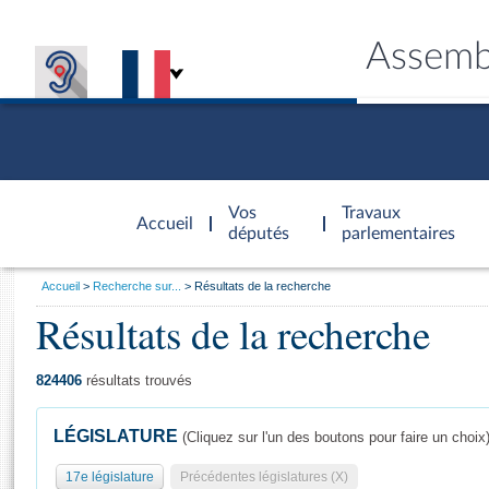
Assemb
Accèder à
la page
Vos
Travaux
Accueil
d'accueil
députés
parlementaires
Vous
Accueil
Recherche sur...
Résultats de la recherche
êtes
Résultats de la recherche
Général
ici
CONNEX
TRAVA
CONNA
DÉC
:
824406
résultats trouvés
LÉGISLATURE
(Cliquez sur l'un des boutons pour faire un choix
17e législature
Précédentes législatures (X)