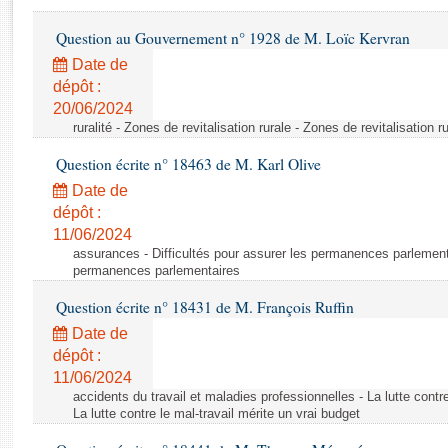
Rapports d'enquête
Rapports législatifs
Question au Gouvernement n° 1928 de M. Loïc Kervran
Rapports sur l'application des lois
Date de
Baromètre de l’application des lois
dépôt :
20/06/2024
ruralité - Zones de revitalisation rurale - Zones de revitalisation r
Dossiers législatifs
Question écrite n° 18463 de M. Karl Olive
Budget et sécurité sociale
Questions écrites et orales
Date de
dépôt :
Comptes rendus des débats
11/06/2024
assurances - Difficultés pour assurer les permanences parlementa
permanences parlementaires
Question écrite n° 18431 de M. François Ruffin
Date de
dépôt :
11/06/2024
accidents du travail et maladies professionnelles - La lutte contre
La lutte contre le mal-travail mérite un vrai budget