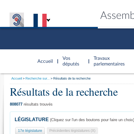
Assemb
Accèder à
la page
Vos
Travaux
Accueil
d'accueil
députés
parlementaires
Vous
Accueil
Recherche sur...
Résultats de la recherche
êtes
Résultats de la recherche
Général
ici
CONNEX
TRAVA
CONNA
DÉC
:
808077
résultats trouvés
LÉGISLATURE
(Cliquez sur l'un des boutons pour faire un choix
17e législature
Précédentes législatures (X)