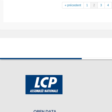
« précedent
1
2
3
4
OPEN DATA