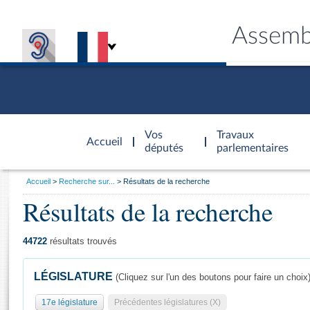
Assemb
Accèder à
la page
Vos
Travaux
Accueil
d'accueil
députés
parlementaires
Vous
Accueil
Recherche sur...
Résultats de la recherche
êtes
Résultats de la recherche
Général
ici
CONNEX
TRAVA
CONNA
DÉC
:
44722
résultats trouvés
LÉGISLATURE
(Cliquez sur l'un des boutons pour faire un choix
17e législature
Précédentes législatures (X)