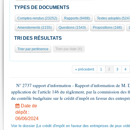
S'id
Présidence
Séance publique
Rôle et pouvoirs de l'Assemblée
Visiter l'Assemblée
TYPES DE DOCUMENTS
Fiches « Connaissance de l’Assemblée »
577 députés
Commissions et autres organes
Visite virtuelle du palais Bourbon
Comptes-rendus (23252)
Rapports (9498)
Textes adoptés (524
Organisation de l'Assemblée
Groupes politiques
Europe et International
Assister à une séance
Mot
Amendements (2155)
Questions (1543)
Propositions (168)
Présidence
Conférence des Présidents
Bureau
Collège des Ques
Élections législatives
Contrôle et évaluation
Accès des chercheurs à l’Assemblée
TRI DES RÉSULTATS
Congrès
Les évènements
S'inscrire
Trier par pertinence
Trier par date (X)
Pétitions
Statistiques et chiffres clés
Transparence et déontologie
Vous n'ave
Patrimoine
E
Documents de référence
« précedent
1
2
3
4
La Bibliothèque
( Constitution | Règlement de l'Assemblée ... )
Documents parlementaires
Les archives
N° 2737 rapport d'information - Rapport d'information de M. 
Projets de loi
Contacts et plan d'accès
application de l'article 146 du règlement, par la commission des f
Propositions de loi
Histoire
du contrôle budgétaire sur le crédit d'impôt en faveur des entrepr
Photos libres de droit
Amendements
Juniors
Date de
Textes adoptés
dépôt :
Anciennes législatures
06/06/2024
Liens vers les sites publics
Rapports d'information
Voir le dossier (Le crédit d'impôt en faveur des entreprises de jeux vidé