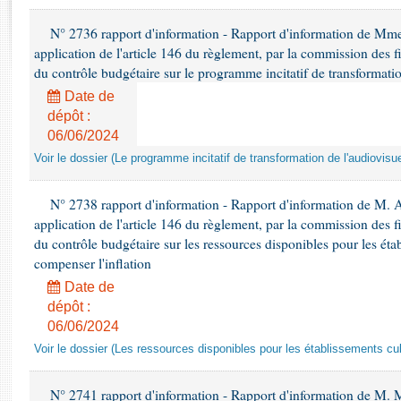
Rapports d'enquête
Rapports législatifs
N° 2736 rapport d'information - Rapport d'information de Mm
Rapports sur l'application des lois
application de l'article 146 du règlement, par la commission des f
du contrôle budgétaire sur le programme incitatif de transformatio
Baromètre de l’application des lois
Date de
dépôt :
Dossiers législatifs
06/06/2024
Budget et sécurité sociale
Voir le dossier (Le programme incitatif de transformation de l'audiovisue
Questions écrites et orales
Comptes rendus des débats
N° 2738 rapport d'information - Rapport d'information de M. 
application de l'article 146 du règlement, par la commission des f
du contrôle budgétaire sur les ressources disponibles pour les étab
compenser l'inflation
Date de
dépôt :
06/06/2024
Voir le dossier (Les ressources disponibles pour les établissements cult
N° 2741 rapport d'information - Rapport d'information de M