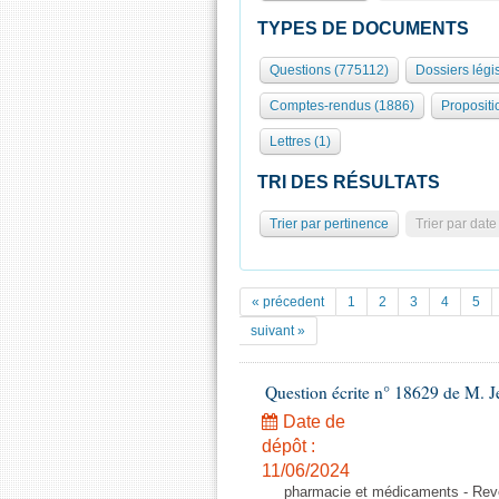
TYPES DE DOCUMENTS
Questions (775112)
Dossiers légis
Comptes-rendus (1886)
Propositi
Lettres (1)
TRI DES RÉSULTATS
Trier par pertinence
Trier par date
« précedent
1
2
3
4
5
suivant »
Question écrite n° 18629 de M. 
Date de
dépôt :
11/06/2024
pharmacie et médicaments - Reven