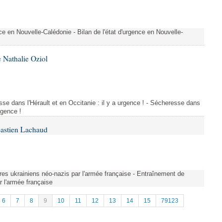
nce en Nouvelle-Calédonie - Bilan de l'état d'urgence en Nouvelle-
 Nathalie Oziol
se dans l'Hérault et en Occitanie : il y a urgence ! - Sécheresse dans
urgence !
Bastien Lachaud
res ukrainiens néo-nazis par l'armée française - Entraînement de
r l'armée française
6
7
8
9
10
11
12
13
14
15
79123