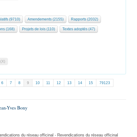
latifs (9710)
Amendements (2155)
Rapports (2032)
ons (168)
Projets de lois (110)
Textes adoptés (47)
 (X)
6
7
8
9
10
11
12
13
14
15
79123
Jean-Yves Bony
dications du réseau officinal - Revendications du réseau officinal