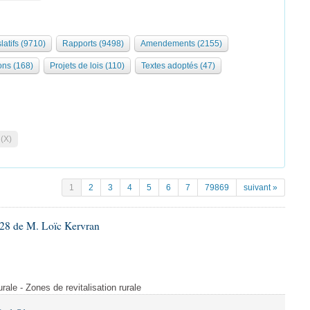
latifs (9710)
Rapports (9498)
Amendements (2155)
ons (168)
Projets de lois (110)
Textes adoptés (47)
 (X)
1
2
3
4
5
6
7
79869
suivant »
28 de M. Loïc Kervran
rurale - Zones de revitalisation rurale