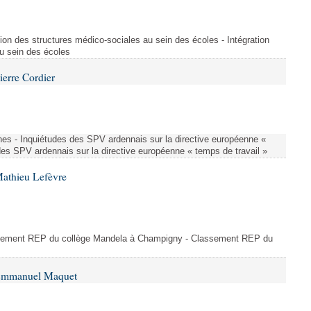
ion des structures médico-sociales au sein des écoles - Intégration
u sein des écoles
ierre Cordier
nes - Inquiétudes des SPV ardennais sur la directive européenne «
des SPV ardennais sur la directive européenne « temps de travail »
Mathieu Lefèvre
ssement REP du collège Mandela à Champigny - Classement REP du
 Emmanuel Maquet