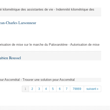
é kilométrique des assistantes de vie - Indemnité kilométrique des
ean-Charles Larsonneur
isation de mise sur le marche du Palovarotène - Autorisation de mise
abien Roussel
pour Ascométal - Trouver une solution pour Ascométal
1
2
3
4
5
6
7
79869
suivant »