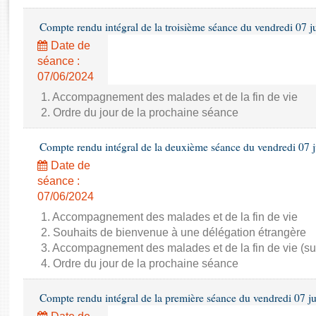
Rapports d'enquête
Rapports législatifs
Compte rendu intégral de la troisième séance du vendredi 07 j
Rapports sur l'application des lois
Date de
Baromètre de l’application des lois
séance :
07/06/2024
Dossiers législatifs
1. Accompagnement des malades et de la fin de vie
2. Ordre du jour de la prochaine séance
Budget et sécurité sociale
Questions écrites et orales
Compte rendu intégral de la deuxième séance du vendredi 07 
Comptes rendus des débats
Date de
séance :
07/06/2024
1. Accompagnement des malades et de la fin de vie
2. Souhaits de bienvenue à une délégation étrangère
3. Accompagnement des malades et de la fin de vie (su
4. Ordre du jour de la prochaine séance
Compte rendu intégral de la première séance du vendredi 07 j