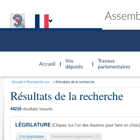
Assemb
Accèder à
la page
Vos
Travaux
Accueil
d'accueil
députés
parlementaires
Vous
Accueil
Recherche sur...
Résultats de la recherche
êtes
Résultats de la recherche
Général
ici
CONNEX
TRAVA
CONNA
DÉC
:
44218
résultats trouvés
LÉGISLATURE
(Cliquez sur l'un des boutons pour faire un choix
17e législature
Précédentes législatures (X)